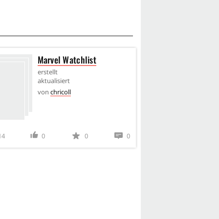
Marvel Watchlist
(C2.
202
erstellt
aktualisiert
erstel
von
chricoll
aktual
von
D
14
0
0
0
7
0