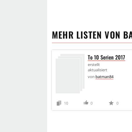
MEHR LISTEN VON
B
To 10 Serien 2017
erstellt
aktualisiert
von
batman84
10
0
0