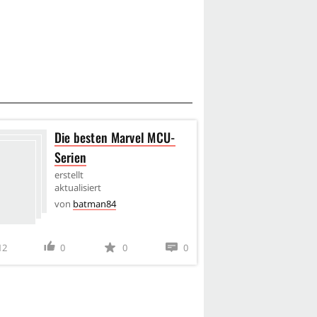
Die besten Marvel MCU-
Nico
Serien
Rank
erstellt
erstel
aktualisiert
aktual
von
batman84
von
b
12
0
0
0
21
2