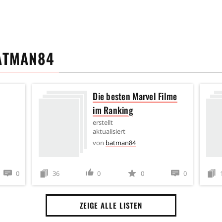
ATMAN84
Die besten Marvel Filme
im Ranking
erstellt
aktualisiert
von
batman84
0
36
0
0
0
ZEIGE ALLE LISTEN