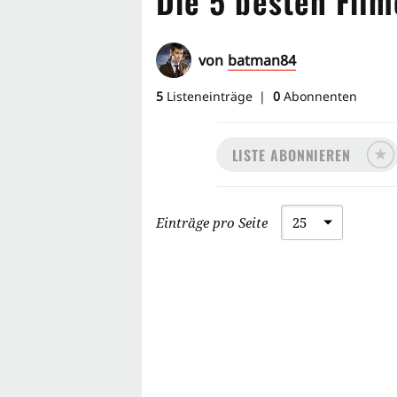
Die 5 besten Fil
von
batman84
5
Listeneinträge
0
Abonnenten
LISTE ABONNIEREN
Einträge pro Seite