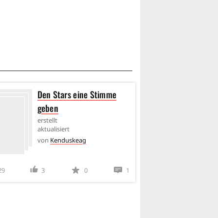
Den Stars eine Stimme
Ersa
geben
erstel
aktual
erstellt
von
K
aktualisiert
von
Kenduskeag
29
3
0
1
103
18