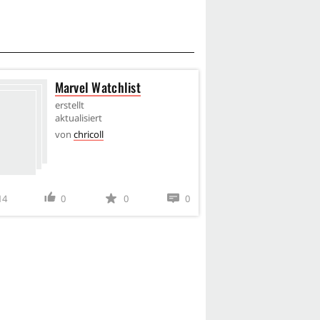
Marvel Watchlist
(C2.
202
erstellt
aktualisiert
erstel
von
chricoll
aktual
von
D
14
0
0
0
7
0