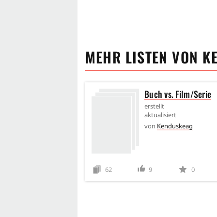
MEHR LISTEN VON
K
Buch vs. Film/Serie
erstellt
aktualisiert
von
Kenduskeag
62
9
0