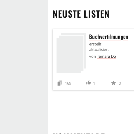
NEUSTE LISTEN
Buchverfilmungen
erstellt
aktualisiert
von
Tamara Dö
169
1
0