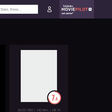
Entdecke
7
.4
26.03.1965 | 142 Min. | AB 16