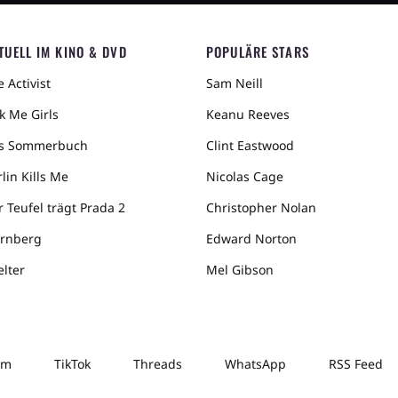
TUELL IM KINO & DVD
POPULÄRE STARS
 Activist
Sam Neill
k Me Girls
Keanu Reeves
s Sommerbuch
Clint Eastwood
lin Kills Me
Nicolas Cage
r Teufel trägt Prada 2
Christopher Nolan
rnberg
Edward Norton
elter
Mel Gibson
am
TikTok
Threads
WhatsApp
RSS Feed