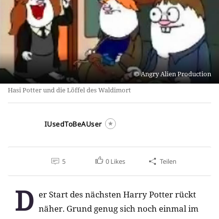
Angry Alien Production
Hasi Potter und die Löffel des Waldimort
IUsedToBeAUser
5
0
Likes
Teilen
D
er Start des nächsten Harry Potter rückt
näher. Grund genug sich noch einmal im