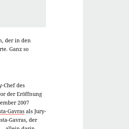
n, der in den
rte. Ganz so
y-Chef des
vor der Eröffnung
ovember 2007
sta-Gavras
als Jury-
sta-Gavras, der
– allein darin