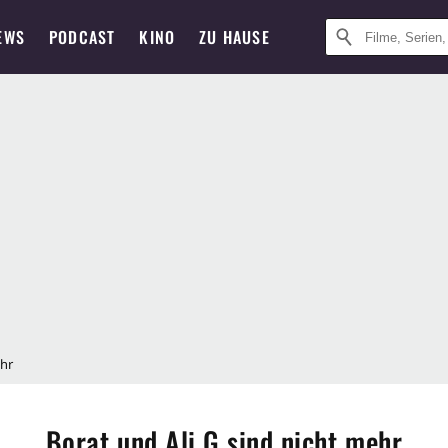
EWS
PODCAST
KINO
ZU HAUSE
ehr
Borat und Ali G sind nicht mehr