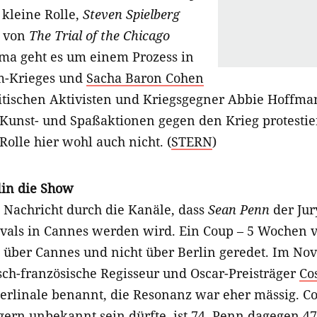
 kleine Rolle,
Steven Spielberg
t von
The Trial of the Chicago
ma geht es um einem Prozess in
m-Krieges und
Sacha Baron Cohen
litischen Aktivisten und Kriegsgegner Abbie Hoffma
 Kunst- und Spaßaktionen gegen den Krieg protestie
 Rolle hier wohl auch nicht. (
STERN
)
lin die Show
e Nachricht durch die Kanäle, dass
Sean Penn
der Jur
ivals in Cannes werden wird. Ein Coup – 5 Wochen 
d über Cannes und nicht über Berlin geredet. Im N
sch-französische Regisseur und Oscar-Preisträger
Co
erlinale benannt, die Resonanz war eher mässig. Co
ern unbekannt sein dürfte, ist 74, Penn dagegen 47 