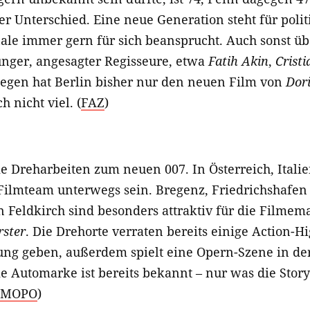
ßer Unterschied. Eine neue Generation steht für polit
nale immer gern für sich beansprucht. Auch sonst ü
unger, angesagter Regisseure, etwa
Fatih Akin
,
Crist
gegen hat Berlin bisher nur den neuen Film von
Dori
h nicht viel. (
FAZ
)
e Dreharbeiten zum neuen 007. In Österreich, Itali
ilmteam unterwegs sein. Bregenz, Friedrichshafen
en Feldkirch sind besonders attraktiv für die Filme
rster
. Die Drehorte verraten bereits einige Action-Hi
gung geben, außerdem spielt eine Opern-Szene in de
 Automarke ist bereits bekannt – nur was die Story
MOPO
)