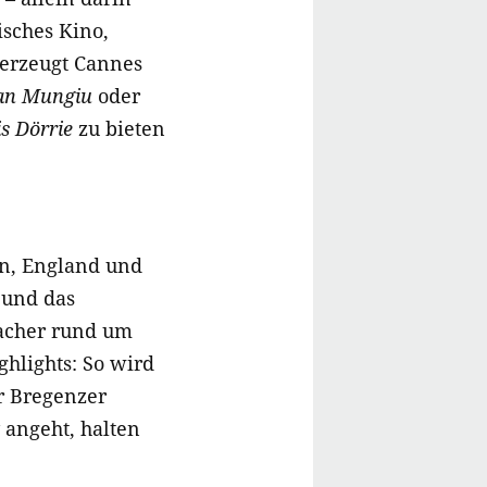
isches Kino,
berzeugt Cannes
ian Mungiu
oder
s Dörrie
zu bieten
en, England und
 und das
macher rund um
ghlights: So wird
r Bregenzer
 angeht, halten