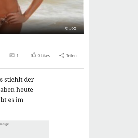
Fox
1
0
Likes
Teilen
 stiehlt der
haben heute
bt es im