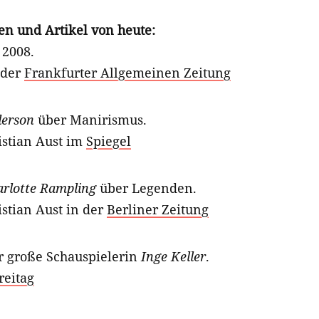
en und Artikel von heute:
 2008.
 der
Frankfurter Allgemeinen Zeitung
erson
über Manirismus.
istian Aust im
Spiegel
rlotte Rampling
über Legenden.
stian Aust in der
Berliner Zeitung
r große Schauspielerin
Inge Keller
.
reitag