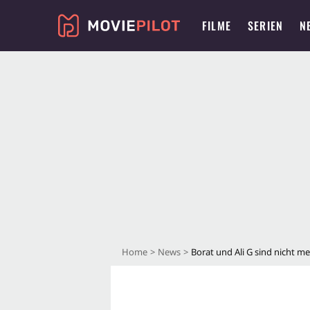
FILME
SERIEN
N
Home
News
Borat und Ali G sind nicht m