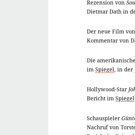
Rezension von
Sou
Dietmar Dath in d
Der neue Film vo
Kommentar von Da
Die amerikanische
im
Spiegel
, in der
Hollywood-Star
Jo
Bericht im
Spiegel
Schauspieler
Günt
Nachruf von Tors