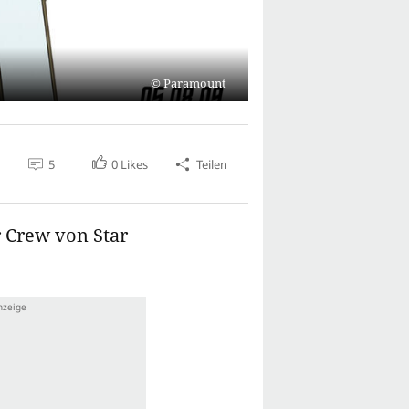
Paramount
5
0
Likes
Teilen
r Crew von Star