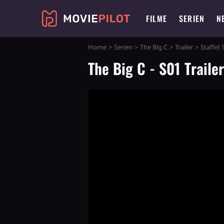
FILME
SERIEN
N
Home
Serien
The Big C
Trailer
Staffel 
The Big C - S01 Traile