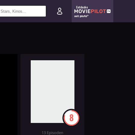
Entdecke
8
13 Episoden