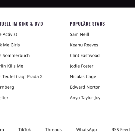
TUELL IM KINO & DVD
POPULÄRE STARS
 Activist
Sam Neill
k Me Girls
Keanu Reeves
s Sommerbuch
Clint Eastwood
lin Kills Me
Jodie Foster
r Teufel trägt Prada 2
Nicolas Cage
rnberg
Edward Norton
elter
Anya Taylor-Joy
am
TikTok
Threads
WhatsApp
RSS Feed