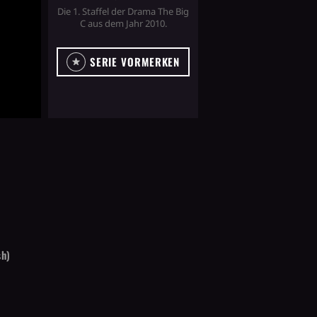
Die 1. Staffel der Drama The Big
C aus dem Jahr 2010.
SERIE VORMERKEN
sh)