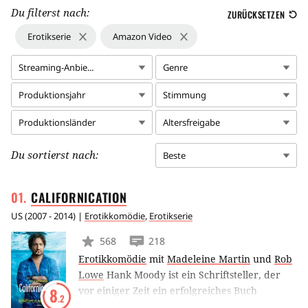
Du filterst nach:
ZURÜCKSETZEN
Erotikserie
Amazon Video
Streaming-Anbie...
Genre
Produktionsjahr
Stimmung
Produktionsländer
Altersfreigabe
Du sortierst nach:
Beste
CALIFORNICATION
US
(
2007 - 2014
) |
Erotikkomödie
,
Erotikserie
568
218
Erotikkomödie
mit
Madeleine Martin
und
Rob
Lowe
Hank Moody ist ein Schriftsteller, der
vor einiger Zeit ein erfolgreiches Buch
8
.2
geschrieben hat, das sogar verfilmt wurde.