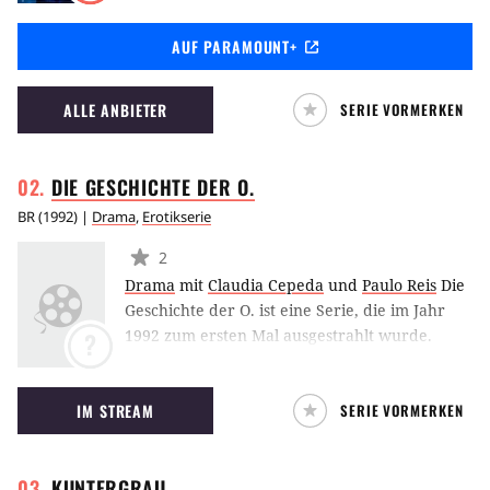
Doch seit seine Frau ihn zusammen mit der
AUF PARAMOUNT+
Tochter verlassen und sein Talent zu
schwinden scheint, bekämpft er seinen
Kummer mit Alkohol und Bettgeschichten.
ALLE ANBIETER
SERIE VORMERKEN
Nebenher versucht er ständig, seine Familie
wieder zurückzugewinnen.
DIE GESCHICHTE DER
O.
BR
(
1992
) |
Drama
,
Erotikserie
2
Drama
mit
Claudia Cepeda
und
Paulo Reis
Die
Geschichte der O. ist eine Serie, die im Jahr
1992 zum ersten Mal ausgestrahlt wurde.
?
IM STREAM
SERIE VORMERKEN
KUNTERGRAU