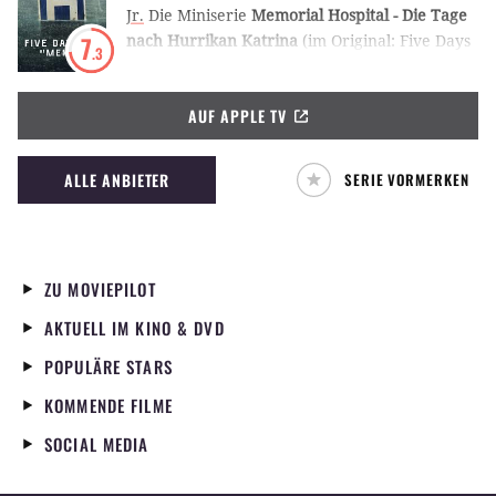
Jr.
Die Miniserie
Memorial Hospital - Die Tage
nach Hurrikan Katrina
(im Original: Five Days
7
.3
At Memorial) von Apple TV+ erzählt nach
wahren Begebenheiten vom Alltag in einem
AUF APPLE TV
Krankenhaus kurz nach der Hurricane-
Katrina-Katastrophe in New Orleans.
ALLE ANBIETER
SERIE VORMERKEN
ZU MOVIEPILOT
AKTUELL IM KINO & DVD
POPULÄRE STARS
KOMMENDE FILME
SOCIAL MEDIA