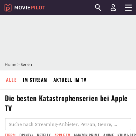
Home
Serien
ALLE
IM STREAM
AKTUELL IM TV
Die besten Katastrophenserien bei Apple
TV
TIPPS:
DISNEY+
NETFLIX
APPLE TV
AMAZON PRIME
ANIME
KRIMI-SER