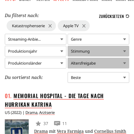
Du filterst nach:
ZURÜCKSETZEN
Katastrophenserie
Apple TV
Streaming-Anbie...
Genre
Produktionsjahr
Stimmung
Produktionsländer
Altersfreigabe
Du sortierst nach:
Beste
MEMORIAL HOSPITAL - DIE TAGE NACH
HURRIKAN
KATRINA
US
(
2022
) |
Drama
,
Arztserie
37
11
Drama
mit
Vera Farmiga
und
Cornelius Smith