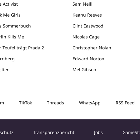
 Activist
Sam Neill
k Me Girls
Keanu Reeves
s Sommerbuch
Clint Eastwood
lin Kills Me
Nicolas Cage
r Teufel trägt Prada 2
Christopher Nolan
rnberg
Edward Norton
elter
Mel Gibson
am
TikTok
Threads
WhatsApp
RSS Feed
schutz
Transparenzbericht
Jobs
GameSt