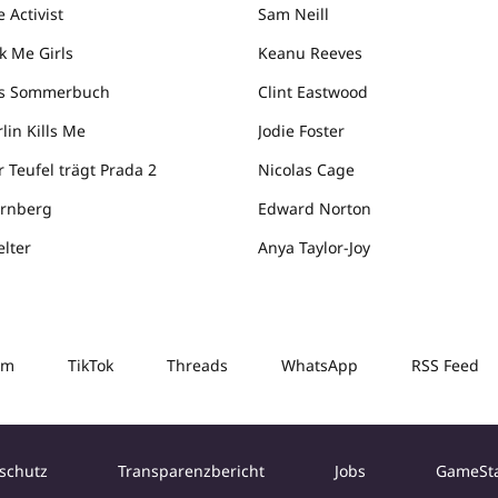
 Activist
Sam Neill
k Me Girls
Keanu Reeves
s Sommerbuch
Clint Eastwood
lin Kills Me
Jodie Foster
r Teufel trägt Prada 2
Nicolas Cage
rnberg
Edward Norton
elter
Anya Taylor-Joy
am
TikTok
Threads
WhatsApp
RSS Feed
schutz
Transparenzbericht
Jobs
GameSt