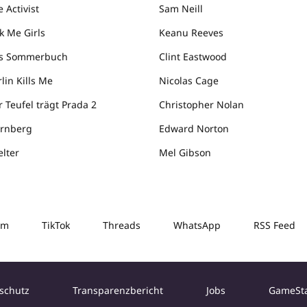
 Activist
Sam Neill
k Me Girls
Keanu Reeves
s Sommerbuch
Clint Eastwood
lin Kills Me
Nicolas Cage
r Teufel trägt Prada 2
Christopher Nolan
rnberg
Edward Norton
elter
Mel Gibson
am
TikTok
Threads
WhatsApp
RSS Feed
schutz
Transparenzbericht
Jobs
GameSt