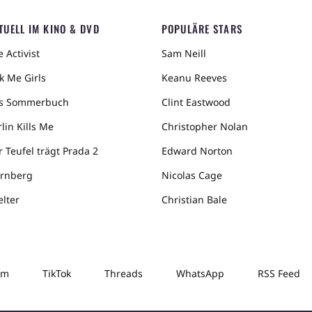
TUELL IM KINO & DVD
POPULÄRE STARS
 Activist
Sam Neill
k Me Girls
Keanu Reeves
s Sommerbuch
Clint Eastwood
lin Kills Me
Christopher Nolan
r Teufel trägt Prada 2
Edward Norton
rnberg
Nicolas Cage
elter
Christian Bale
am
TikTok
Threads
WhatsApp
RSS Feed