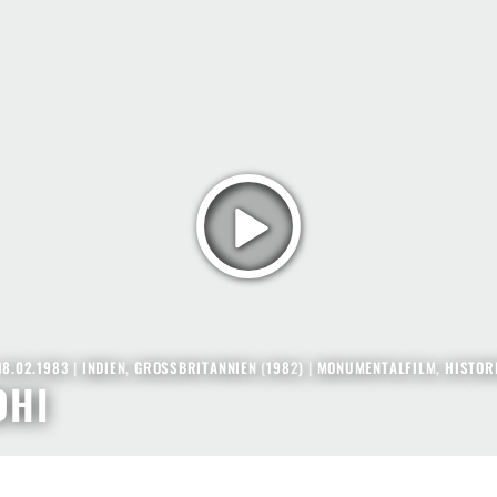
18.02.1983
|
INDIEN
,
GROSSBRITANNIEN
(
1982
) |
MONUMENTALFILM
,
HISTOR
DHI