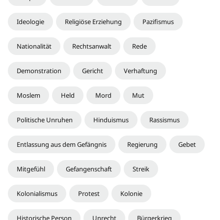
Ideologie
Religiöse Erziehung
Pazifismus
Nationalität
Rechtsanwalt
Rede
Demonstration
Gericht
Verhaftung
Moslem
Held
Mord
Mut
Politische Unruhen
Hinduismus
Rassismus
Entlassung aus dem Gefängnis
Regierung
Gebet
Mitgefühl
Gefangenschaft
Streik
Kolonialismus
Protest
Kolonie
Historische Person
Unrecht
Bürgerkrieg