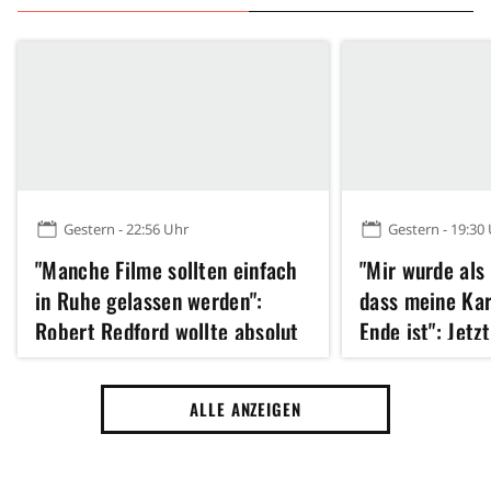
Gestern - 22:56 Uhr
Gestern - 19:30
"Manche Filme sollten einfach
"Mir wurde als
in Ruhe gelassen werden":
dass meine Kar
Robert Redford wollte absolut
Ende ist": Jetz
kein Remake dieses Klassikers
Hathaway 43 u
der 70er Jahre
erfolgreichste
ALLE ANZEIGEN
Jahres gedreht