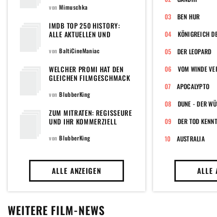
von
Mimuschka
BEN HUR
IMDB TOP 250 HISTORY:
ALLE AKTUELLEN UND
EHEMALIGEN FILME DER
POPULÄREN TOPLISTE DER
von
BaltiCineManiac
DER LEOPARD
WELTWEIT GRÖSSTEN F
ILMDATENBANK
WELCHER PROMI HAT DEN
VOM WINDE V
GLEICHEN FILMGESCHMACK
WIE DU?
APOCALYPTO
von
BlubberKing
DUNE - DER W
ZUM MITRATEN: REGISSEURE
UND IHR KOMMERZIELL
DER TOD KENN
ERFOLGREICHSTER FILM
von
BlubberKing
AUSTRALIA
ALLE ANZEIGEN
ALLE 
WEITERE FILM-NEWS