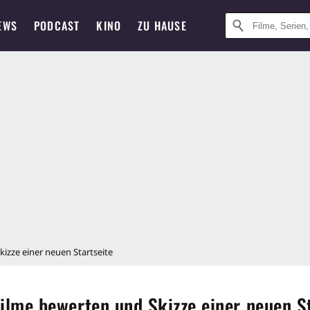
EWS
PODCAST
KINO
ZU HAUSE
izze einer neuen Startseite
ilme bewerten und Skizze einer neuen S