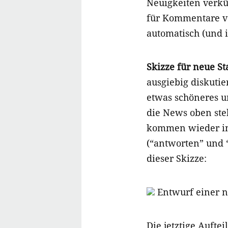
Neuigkeiten verkü
für Kommentare ve
automatisch (und i
Skizze für neue St
ausgiebig diskutie
etwas schöneres un
die News oben st
kommen wieder in 
(“antworten” und “
dieser Skizze:
Entwurf einer ne
Die jetztige Aufte