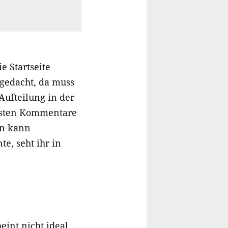
e Startseite
 gedacht, da muss
 Aufteilung in der
esten Kommentare
en kann
e, seht ihr in
eint nicht ideal.