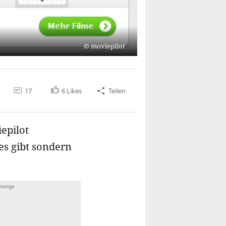
moviepilot
17
6
Likes
Teilen
epilot
es gibt sondern