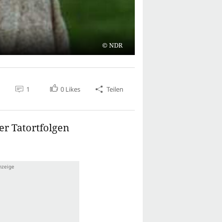
NDR
1
0
Likes
Teilen
er Tatortfolgen