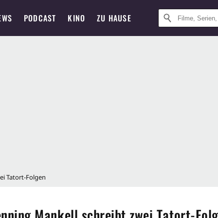
EWS
PODCAST
KINO
ZU HAUSE
ei Tatort-Folgen
nning Mankell schreibt zwei Tatort-Fol