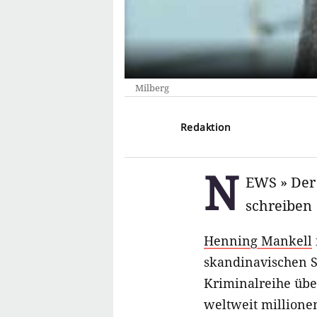
Milberg
Redaktion
N
EWS » Der 
schreiben
Henning Mankell
skandinavischen Sc
Kriminalreihe üb
weltweit millione