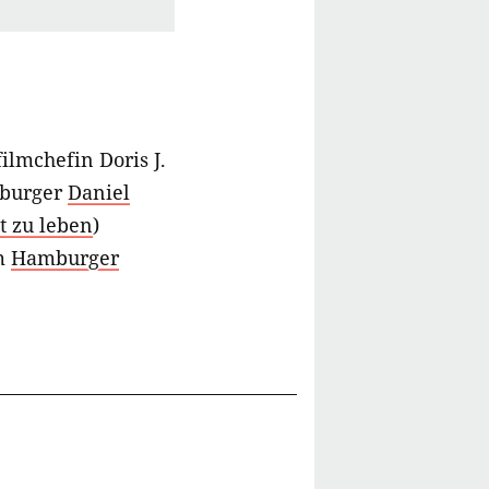
mchefin Doris J.
mburger
Daniel
t zu leben
)
im
Hamburger