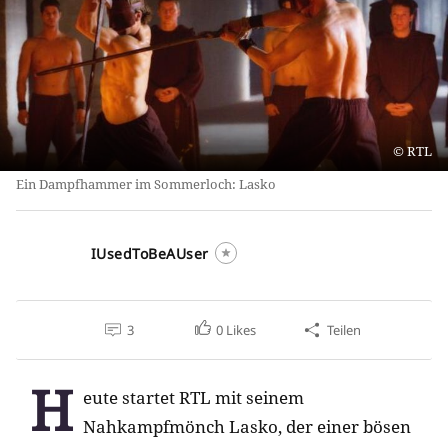
RTL
Ein Dampfhammer im Sommerloch: Lasko
IUsedToBeAUser
3
0
Likes
Teilen
H
eute startet RTL mit seinem
Nahkampfmönch Lasko, der einer bösen