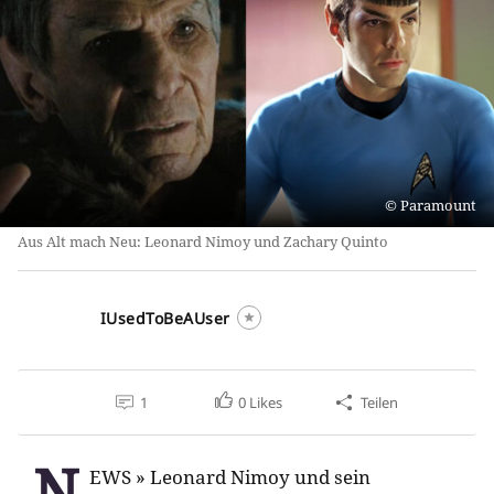
Paramount
Aus Alt mach Neu: Leonard Nimoy und Zachary Quinto
IUsedToBeAUser
1
0
Likes
Teilen
N
EWS » Leonard Nimoy und sein