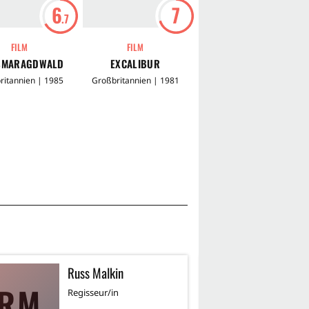
6
7
5
.7
.9
FILM
FILM
FILM
SMARAGDWALD
EXCALIBUR
IN MY COUNTRY
ritannien | 1985
Großbritannien | 1981
Großbritannien | 2004
Russ Malkin
K
RM
KB
Regisseur/in
Sc