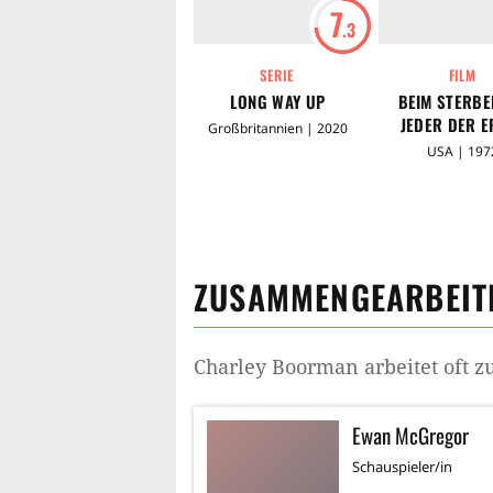
7
.3
SERIE
FILM
LONG WAY UP
BEIM STERBE
JEDER DER E
Großbritannien | 2020
USA | 197
ZUSAMMENGEARBEITE
Charley Boorman
arbeitet oft 
Ewan McGregor
Schauspieler/in