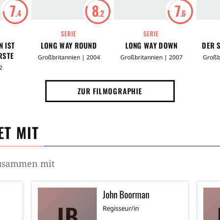
7
8
7
.4
.2
.6
SERIE
SERIE
N IST
LONG WAY ROUND
LONG WAY DOWN
DER 
RSTE
Großbritannien | 2004
Großbritannien | 2007
Großb
2
ZUR FILMOGRAPHIE
T MIT
zusammen mit
John Boorman
JB
Regisseur/in