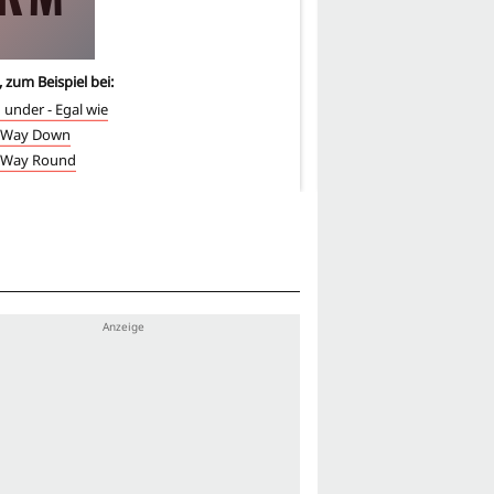
, zum Beispiel bei:
4
-mal, zum Beispiel bei:
under - Egal wie
Excalibur
 Way Down
Hope and Glory
 Way Round
Dream One