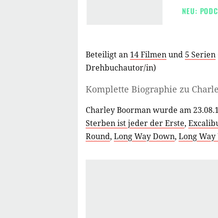
NEU: PODC
Beteiligt an
14 Filmen
und
5 Serien
Drehbuchautor/in
)
Komplette Biographie zu
Charl
Charley Boorman wurde am 23.08.1
Sterben ist jeder der Erste
,
Excalib
Round
,
Long Way Down
,
Long Way