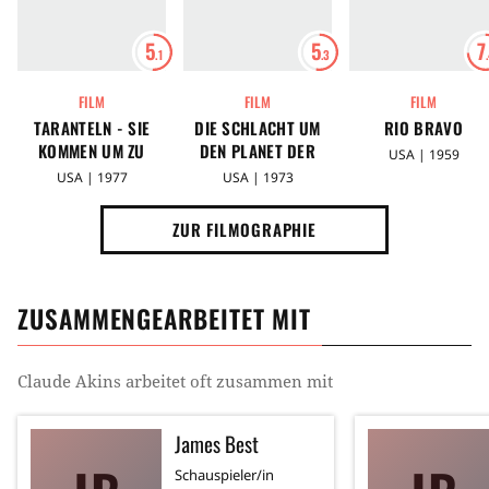
5
5
7
.1
.3
FILM
FILM
FILM
TARANTELN - SIE
DIE SCHLACHT UM
RIO BRAVO
KOMMEN UM ZU
DEN PLANET DER
USA | 1959
TÖTEN
AFFEN
USA | 1977
USA | 1973
ZUR FILMOGRAPHIE
ZUSAMMENGEARBEITET MIT
Claude Akins
arbeitet oft zusammen mit
James Best
Schauspieler/in