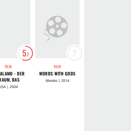
5
?
?
.7
FILM
FILM
FILM
 ALAMO - DER
WORDS WITH GODS
A MONSTER WITH A
RAUM, DAS
THOUSAND HEADS
Mexiko | 2014
ICKSAL, DIE
USA | 2004
Mexiko | 2015
LEGENDE