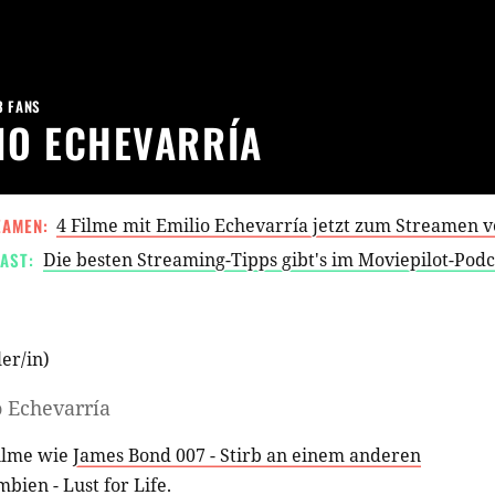
3 FANS
IO ECHEVARRÍA
EAMEN:
4 Filme mit Emilio Echevarría jetzt zum Streamen 
AST:
Die besten Streaming-Tipps gibt's im Moviepilot-Pod
er/in
)
o Echevarría
Filme wie
James Bond 007 - Stirb an einem anderen
ien - Lust for Life
.