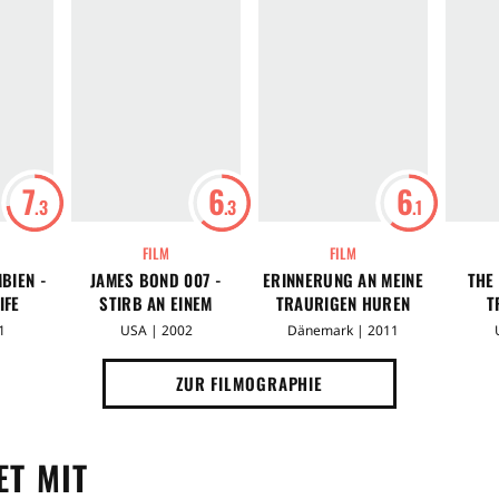
7
6
6
.3
.3
.1
FILM
FILM
BIEN -
JAMES BOND 007 -
ERINNERUNG AN MEINE
THE
IFE
STIRB AN EINEM
TRAURIGEN HUREN
T
ANDEREN TAG
SCH
1
USA | 2002
Dänemark | 2011
ZUR FILMOGRAPHIE
T MIT