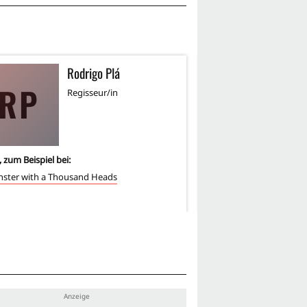
Rodrigo Plá
V
RP
Regisseur/in
Sc
, zum Beispiel bei:
1
-mal, zum Beispiel bei:
ster with a Thousand Heads
A Monster with a Thou