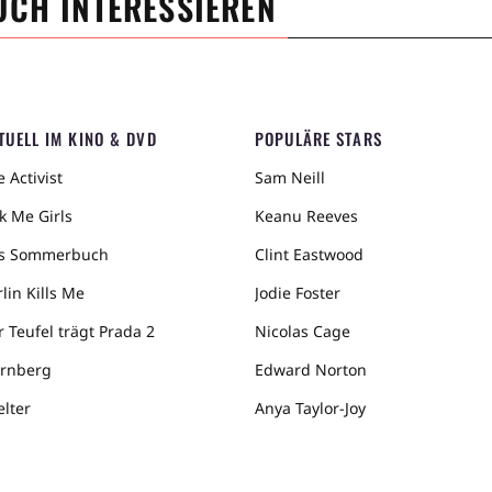
UCH INTERESSIEREN
TUELL IM KINO & DVD
POPULÄRE STARS
 Activist
Sam Neill
k Me Girls
Keanu Reeves
s Sommerbuch
Clint Eastwood
lin Kills Me
Jodie Foster
r Teufel trägt Prada 2
Nicolas Cage
rnberg
Edward Norton
elter
Anya Taylor-Joy