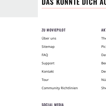
DAS KÖNNTE DICH A
ZU MOVIEPILOT
AK
Über uns
The
Sitemap
Pic
FAQ
Da
Support
Ber
Kontakt
De
Tour
Nü
Community Richtlinien
Sh
SOCIAL MEDIA