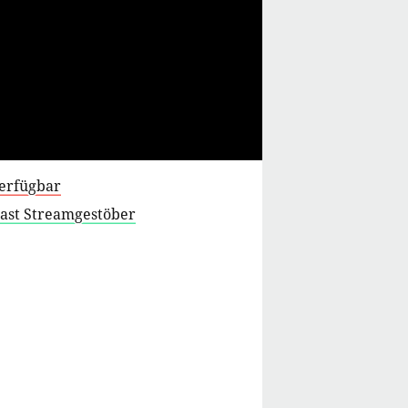
verfügbar
cast Streamgestöber