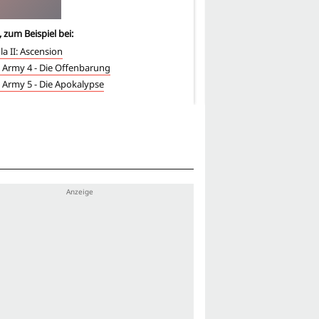
, zum Beispiel bei:
3
-mal, zum Beispiel bei:
la II: Ascension
Dracula III: Legacy
 Army 4 - Die Offenbarung
Dracula II: Ascension
 Army 5 - Die Apokalypse
God's Army 5 - Die Apok