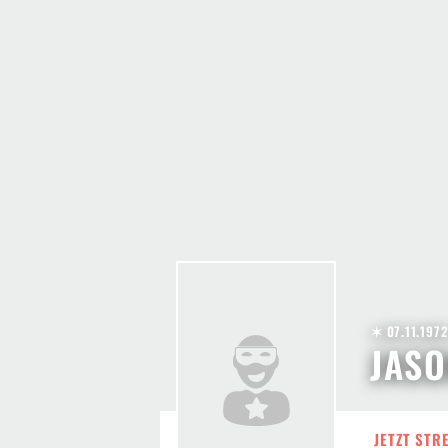
✶ 07.11.197
JAS
JETZT STR