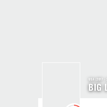
USA
(
2017 -
BIG 