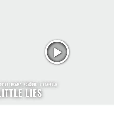
 2019
) |
DRAMA
,
KOMÖDIE
|
2
STAFFELN
LITTLE LIES