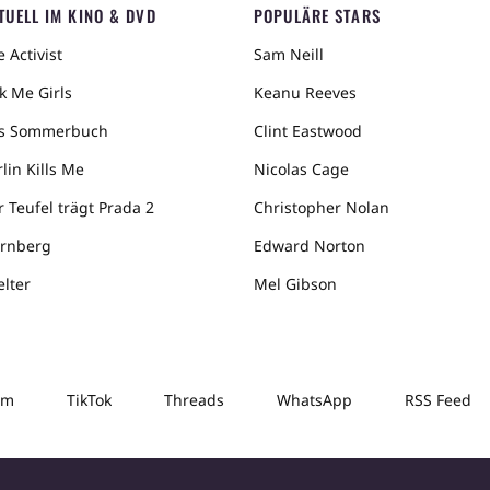
TUELL IM KINO & DVD
POPULÄRE STARS
 Activist
Sam Neill
k Me Girls
Keanu Reeves
s Sommerbuch
Clint Eastwood
lin Kills Me
Nicolas Cage
r Teufel trägt Prada 2
Christopher Nolan
rnberg
Edward Norton
elter
Mel Gibson
am
TikTok
Threads
WhatsApp
RSS Feed