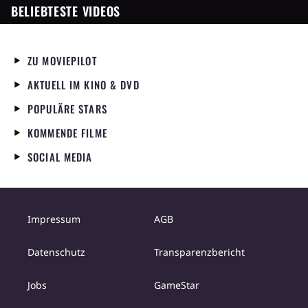
BELIEBTESTE VIDEOS
ZU MOVIEPILOT
AKTUELL IM KINO & DVD
POPULÄRE STARS
KOMMENDE FILME
SOCIAL MEDIA
Impressum
AGB
Datenschutz
Transparenzbericht
Jobs
GameStar