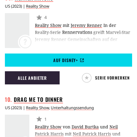
US
(
2023
) |
Reality Show
4
Reality Show
mit
Jeremy Renner
In der
Reality-Serie
Rennervations
greift Marvel-Star
Jeremy Renner Gemeinschaften auf der
?
ganzen Welt unter die Arme, in dem er
Fahrzeuge umbaut und neu konzipiert. Die
AUF DISNEY+
vierteilige Serie Rennervations war erstmals
ab April 2023 bei Disney+ zu sehen.
ALLE ANBIETER
SERIE VORMERKEN
DRAG ME TO
DINNER
US
(
2023
) |
Reality Show
,
Unterhaltungssendung
1
Reality Show
von
David Burtka
und
Neil
Patrick Harris
mit
Neil Patrick Harris
und