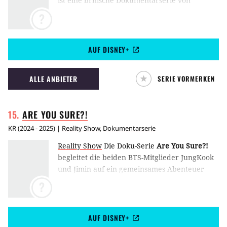
ist eine britische Dokumentarserie von
Disney+. Darin unterstützt David Beckham
?
eine junge Fußballmannschaft in Not und hilft
den Spielern, ihrem Trainer sowie ihrer
Gemeinde dabei, sich zu transformieren.
AUF DISNEY+
ALLE ANBIETER
SERIE VORMERKEN
ARE YOU
SURE?!
KR
(
2024 - 2025
) |
Reality Show
,
Dokumentarserie
Reality Show
Die Doku-Serie
Are You Sure?!
begleitet die beiden BTS-Mitglieder JungKook
und Jimin auf ein gemeinsames Abenteuer
quer um den Globus. Die Serie startete
?
erstmals im August 2024 bei Disney+
AUF DISNEY+