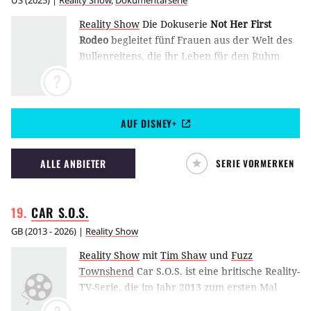
US
(
2025
) |
Reality Show
,
Dokumentarserie
Reality Show
Die Dokuserie
Not Her First
Rodeo
begleitet fünf Frauen aus der Welt des
Bullenreitens, die ihr Leben für den Ruhm
aufs Spiel setzen und innerhalb sowie
?
außerhalb der Arena unterschiedliche
Herausforderungen meistern müssen.
AUF DISNEY+
ALLE ANBIETER
SERIE VORMERKEN
CAR
S.O.S.
GB
(
2013 - 2026
) |
Reality Show
Reality Show
mit
Tim Shaw
und
Fuzz
Townshend
Car S.O.S. ist eine britische Reality-
TV-Serie, die im Jahr 2013 zum ersten Mal
ausgestrahlt wurde.