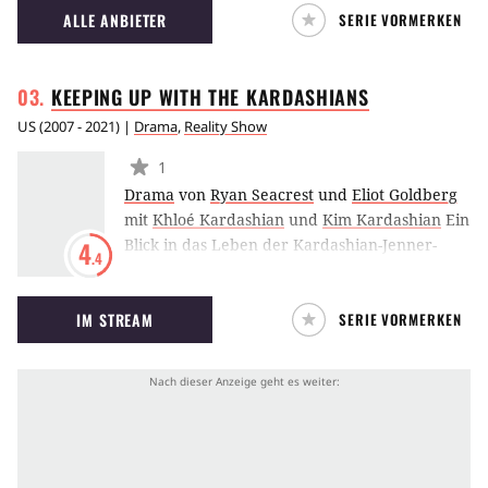
ALLE ANBIETER
SERIE VORMERKEN
KEEPING UP WITH THE
KARDASHIANS
US
(
2007 - 2021
) |
Drama
,
Reality Show
1
Drama
von
Ryan Seacrest
und
Eliot Goldberg
mit
Khloé Kardashian
und
Kim Kardashian
Ein
Blick in das Leben der Kardashian-Jenner-
4
.4
Familie, menschliche Abgründe und die
seelenlosen Hüllen von Reality-Stars, über die
IM STREAM
SERIE VORMERKEN
eines Tages entschieden wurde, dass sie von
nun an berühmt sein sollen.