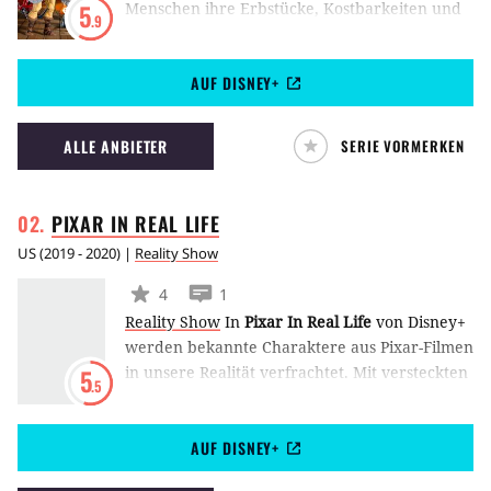
Menschen ihre Erbstücke, Kostbarkeiten und
5
.9
Kuriositäten von einem Experten-Team
schätzen lassen und dann einer Gruppe von
AUF DISNEY+
Händlern zum Verkauf anbieten. Moderiert
von Horst Lichter.
ALLE ANBIETER
SERIE VORMERKEN
PIXAR IN REAL
LIFE
US
(
2019 - 2020
) |
Reality Show
4
1
Reality Show
In
Pixar In Real Life
von Disney+
werden bekannte Charaktere aus Pixar-Filmen
in unsere Realität verfrachtet. Mit versteckten
5
.5
Kameras werden in New York die Reaktionen
von Passanten auf diese überraschenden
AUF DISNEY+
Auftritte eingefangen.