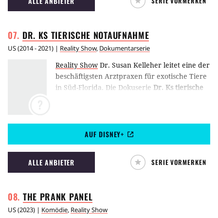
ALLE ANBIETER
SERIE VORMERKEN
DR. KS TIERISCHE
NOTAUFNAHME
US
(
2014 - 2021
) |
Reality Show
,
Dokumentarserie
Reality Show
Dr. Susan Kelleher leitet eine der
beschäftigsten Arztpraxen für exotische Tiere
in Süd-Florida. Die Dokuserie
Dr. Ks tierische
Notaufnahme
begleitet sie bei ihrer täglichen
?
Arbeit mit kleinen und großen Tieren. Denn
alles, was nicht Hund oder Katze ist, wird bei
ihr aufgenommen.
AUF DISNEY+
ALLE ANBIETER
SERIE VORMERKEN
THE PRANK
PANEL
US
(
2023
) |
Komödie
,
Reality Show