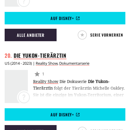
?
AUF DISNEY+
ALLE ANBIETER
SERIE VORMERKEN
DIE
YUKON-TIERÄRZTIN
US
(
2014 - 2023
) |
Reality Show
,
Dokumentarserie
1
Reality Show
Die Dokuserie
Die Yukon-
Tierärztin
folgt der Tierärztin Michelle Oakley.
Sie ist die einzige im Yukon-Territorium, einer
?
Fläche von Tausenden von Hektar. Ihre Arbeit
verläuft nie einem geregelten Ablauf, denn
AUF DISNEY+
die Tierwelt hält immer wieder
Überraschungen bereit.