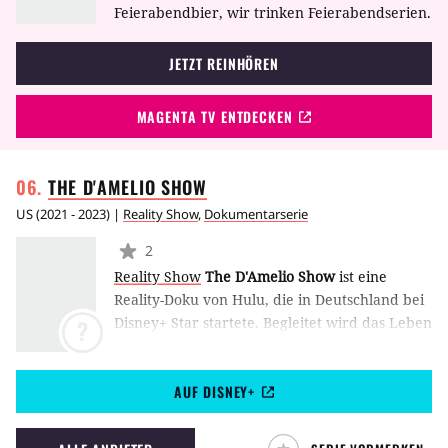
Feierabendbier, wir trinken Feierabendserien.
JETZT REINHÖREN
MAGENTA TV ENTDECKEN
THE D'AMELIO
SHOW
US
(
2021 - 2023
) |
Reality Show
,
Dokumentarserie
2
Reality Show
The D'Amelio Show
ist eine
Reality-Doku von Hulu, die in Deutschland bei
Disney+ Star startete. Begleitet wird das Leben
?
der Familie D'Amelio, das durch den
plötzlichen Erfolg der Schwestern Dixie und
AUF DISNEY+
Charli auf TikTok und YouTube ganz neue
Herausforderungen mit sich bringt.