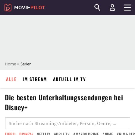
Home
Serien
ALLE
IM STREAM
AKTUELL IM TV
Die besten Unterhaltungssendungen bei
Disney+
TIPPS:
DISNEY+
NETFLIX
APPLE TV
AMAZON PRIME
ANIME
KRIMI-SER