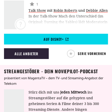
1
Talk Show
mit
Robin Roberts
und
Debbie Allen
In der Talk-Show Mach den Unterschied (im
Original: Turning the Tables) lädt Moderatorin
?
Robin Roberts berühmte Frauen zu offenen
und inspirierenden Gesprächen ein, in denen
AUF DISNEY+
sie über ihre Erfahrungen sprechen. Die Serie
startete 2021 bei Disney+.
ALLE ANBIETER
SERIE VORMERKEN
STREAMGESTÖBER - DEIN MOVIEPILOT-PODCAST
präsentiert von MagentaTV – dem TV- und Streaming-Angebot der
Telekom
Stürz dich mit uns
jeden Mittwoch
ins
Streamgestöber auf die gehypten und
geheimen Serien & Filme deiner 3 bis 300
Streaming-Dienste. Andere bingen