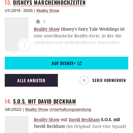
DISNEYS
MÄRCHENHOCHZEITEN
US
(
2018 - 2020
) |
Reality Show
1
Reality Show
Disney's Fairy Tale Weddings ist
eine amerikanische Reality-Serie, in der die
schönsten und spektakulärsten Hochzeiten
?
und Heiratsanträge in den Disneyland
Freizeitparks begleitet werden. (MW)
AUF DISNEY+
ALLE ANBIETER
SERIE VORMERKEN
S.O.S. MIT DAVID
BECKHAM
GB
(
2022
) |
Reality Show
,
Unterhaltungssendung
Reality Show
mit
David Beckham
S.O.S. mit
David Beckham
(im Original: Save Our Squad)