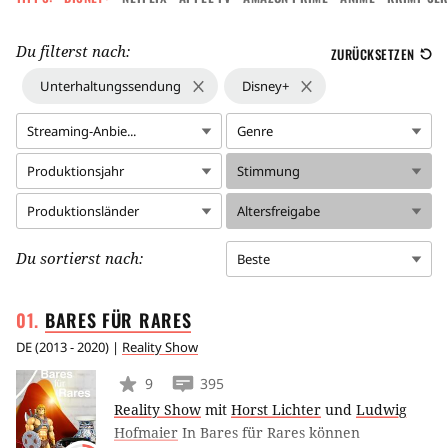
Du filterst nach:
ZURÜCKSETZEN
Unterhaltungssendung
Disney+
Streaming-Anbie...
Genre
Produktionsjahr
Stimmung
Produktionsländer
Altersfreigabe
Du sortierst nach:
Beste
BARES FÜR
RARES
DE
(
2013 - 2020
) |
Reality Show
9
395
Reality Show
mit
Horst Lichter
und
Ludwig
Hofmaier
In Bares für Rares können