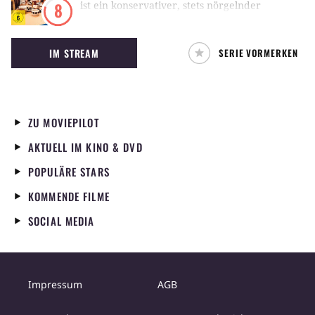
ist ein konservativer, stets nörgelnder
8
Haustyrann und Prototyp des deutschen
Spießbürgers. Seine einfältige Frau Else hat da
IM STREAM
SERIE VORMERKEN
wenig zu lachen. Zum Haushalt der Bochumer
Familie gehören noch Tochter Rita und der
von Alfred ungeliebte Ostzonen-
Schwiegersohn Michael, den Alfred stets als
“Sozi” beschimpft. Als permanent nörgelndes
ZU MOVIEPILOT
Ekelpaket sorgte Alfred schon vor 30 Jahren
AKTUELL IM KINO & DVD
für Unterhaltung auf dem Bildschirm und
landete mit manch einer Schlagzeile in der
POPULÄRE STARS
Presse.
KOMMENDE FILME
SOCIAL MEDIA
Impressum
AGB