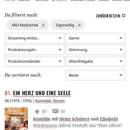
Du filterst nach:
ZURÜCKSETZEN
ARD Mediathek
Eigenwillig
Streaming-Anbie...
Genre
Produktionsjahr
Stimmung
Produktionsländer
Altersfreigabe
Du sortierst nach:
Beste
EIN HERZ UND EINE
SEELE
DE
(
1973 - 1976
) |
Komödie
,
Sitcom
87
50
Komödie
mit
Heinz Schubert
und
Elisabeth
Wiedemann
Alfred Tetzlaff, das “Ekel Alfred”