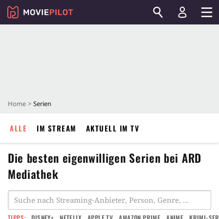
Home
Serien
ALLE
IM STREAM
AKTUELL IM TV
Die besten eigenwilligen Serien bei ARD
Mediathek
TIPPS:
DISNEY+
NETFLIX
APPLE TV
AMAZON PRIME
ANIME
KRIMI-SER