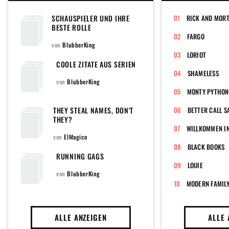
SCHAUSPIELER UND IHRE
RICK AND MOR
BESTE ROLLE
FARGO
von
BlubberKing
LORIOT
COOLE ZITATE AUS SERIEN
SHAMELESS
von
BlubberKing
MONTY PYTHON'
THEY STEAL NAMES, DON'T
BETTER CALL S
THEY?
WILLKOMMEN IN
von
ElMagico
BLACK BOOKS
RUNNING GAGS
LOUIE
von
BlubberKing
MODERN FAMIL
ALLE ANZEIGEN
ALLE 