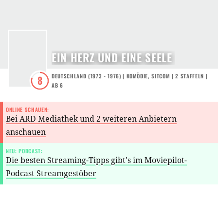
EIN HERZ UND EINE SEELE
DEUTSCHLAND
(
1973 - 1976
) |
KOMÖDIE
,
SITCOM
|
2
STAFFELN
|
8
AB 6
ONLINE SCHAUEN:
Bei ARD Mediathek und 2 weiteren Anbietern
anschauen
NEU: PODCAST:
Die besten Streaming-Tipps gibt's im Moviepilot-
Podcast Streamgestöber