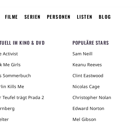
FILME
SERIEN
PERSONEN
LISTEN
BLOG
TUELL IM KINO & DVD
POPULÄRE STARS
 Activist
Sam Neill
k Me Girls
Keanu Reeves
s Sommerbuch
Clint Eastwood
lin Kills Me
Nicolas Cage
r Teufel trägt Prada 2
Christopher Nolan
rnberg
Edward Norton
elter
Mel Gibson