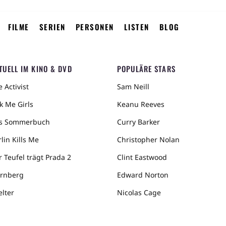
FILME
SERIEN
PERSONEN
LISTEN
BLOG
TUELL IM KINO & DVD
POPULÄRE STARS
 Activist
Sam Neill
k Me Girls
Keanu Reeves
s Sommerbuch
Curry Barker
lin Kills Me
Christopher Nolan
r Teufel trägt Prada 2
Clint Eastwood
rnberg
Edward Norton
elter
Nicolas Cage