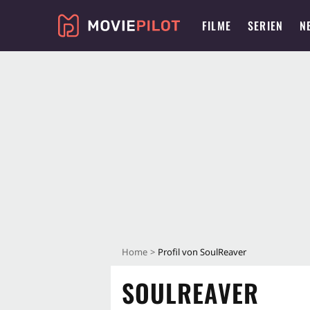
FILME
SERIEN
N
Home
Profil von SoulReaver
SOULREAVER