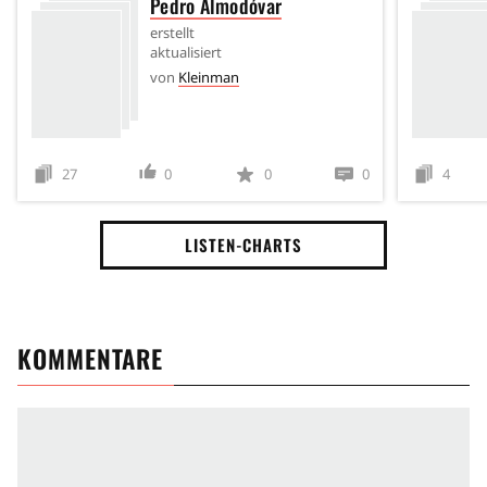
Pedro Almodóvar
erstellt
aktualisiert
von
Kleinman
27
0
0
0
4
LISTEN-CHARTS
KOMMENTARE