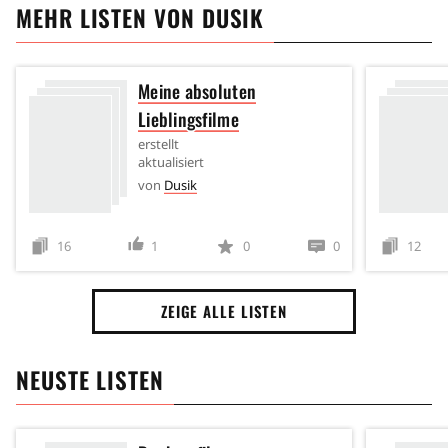
MEHR LISTEN VON
DUSIK
Meine absoluten
Lieblingsfilme
erstellt
aktualisiert
von
Dusik
16
1
0
0
12
ZEIGE ALLE LISTEN
NEUSTE LISTEN