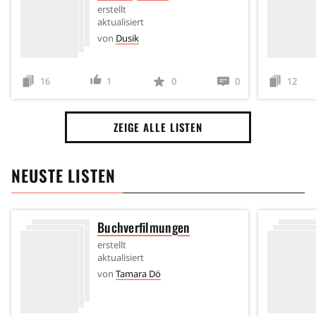
erstellt
aktualisiert
von
Dusik
16
1
0
0
12
ZEIGE ALLE LISTEN
NEUSTE LISTEN
Buchverfilmungen
erstellt
aktualisiert
von
Tamara Dö