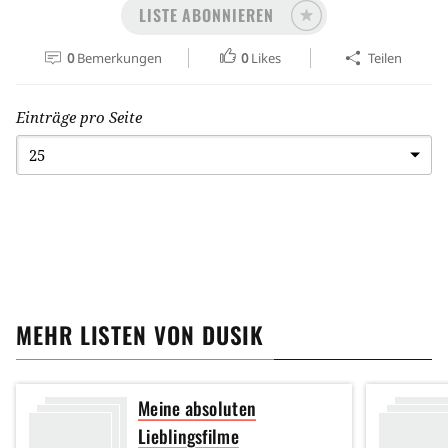
LISTE ABONNIEREN
0
Bemerkungen
0
Likes
Teilen
Einträge pro Seite
MEHR LISTEN VON
DUSIK
Meine absoluten
Lieblingsfilme