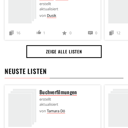
erstellt
aktualisiert
von
Dusik
16
1
0
0
12
ZEIGE ALLE LISTEN
NEUSTE LISTEN
Buchverfilmungen
erstellt
aktualisiert
von
Tamara Dö