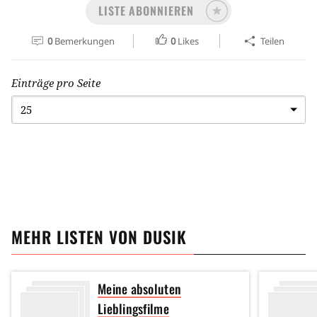
LISTE ABONNIEREN
0
Bemerkungen
0
Likes
Teilen
Einträge pro Seite
MEHR LISTEN VON
DUSIK
Meine absoluten
Lieblingsfilme