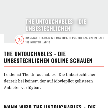
THE UNTOUCHABLES - DIE
UNBESTECHLICHEN
KINOSTART: 15.10.1987
|
USA
(
1987
) |
POLIZEIFILM
,
MAFIAFILM
|
7
.7
119 MINUTEN
|
AB 16
THE UNTOUCHABLES - DIE
UNBESTECHLICHEN
ONLINE SCHAUEN
Leider ist The Untouchables - Die Unbestechlichen
derzeit bei keinem der auf Moviepilot gelisteten
Anbieter verfügbar.
WANN WIRD
THE UNTOUCHABLES - DIE