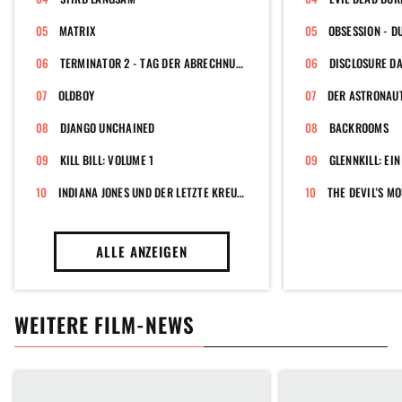
MATRIX
OBSESSION - D
TERMINATOR 2 - TAG DER ABRECHNUNG
OLDBOY
DER ASTRONAUT
DJANGO UNCHAINED
BACKROOMS
KILL BILL: VOLUME 1
GLENNKILL: EI
INDIANA JONES UND DER LETZTE KREUZZUG
ALLE ANZEIGEN
WEITERE FILM-NEWS