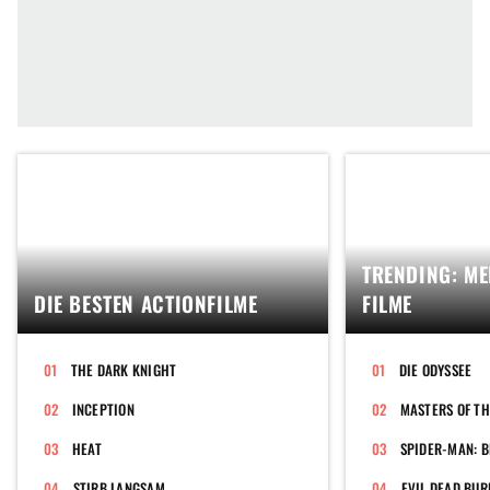
TRENDING: ME
DIE BESTEN ACTIONFILME
FILME
THE DARK KNIGHT
DIE ODYSSEE
INCEPTION
MASTERS OF TH
HEAT
SPIDER-MAN: 
STIRB LANGSAM
EVIL DEAD BUR