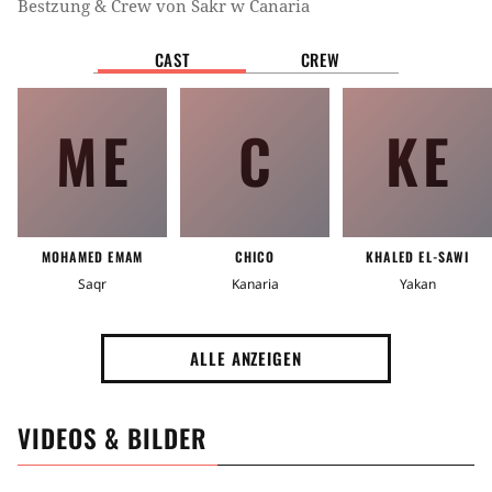
Bestzung & Crew von
Sakr w Canaria
CAST
CREW
ME
C
KE
MOHAMED EMAM
CHICO
KHALED EL-SAWI
Saqr
Kanaria
Yakan
ALLE ANZEIGEN
VIDEOS & BILDER