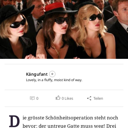
Kängufant
Lovely, in a fluffy, moist kind of way.
0
0
Likes
Teilen
D
ie grösste Schönheitsoperation steht noch
bevor: der untreue Gatte muss weg! Drei