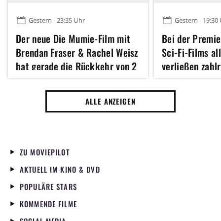
Gestern - 23:35 Uhr
Gestern - 19:30
Der neue Die Mumie-Film mit
Bei der Premie
Brendan Fraser & Rachel Weisz
Sci-Fi-Films al
hat gerade die Rückkehr von 2
verließen zahl
weiteren legendären Figuren
Kino – sogar e
der Reihe angekündigt
Star haute gen
ALLE ANZEIGEN
ZU MOVIEPILOT
AKTUELL IM KINO & DVD
POPULÄRE STARS
KOMMENDE FILME