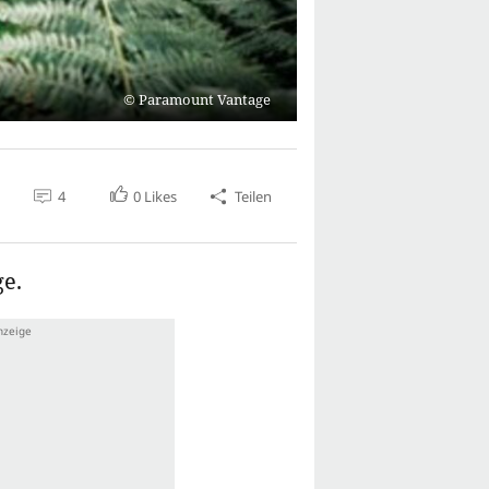
Paramount Vantage
4
0
Likes
Teilen
ge.