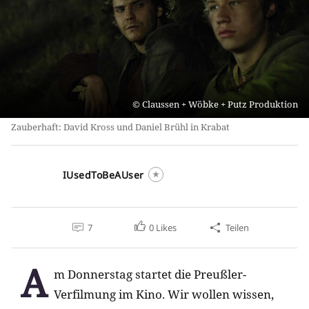
Claussen + Wöbke + Putz Produktion
Zauberhaft: David Kross und Daniel Brühl in Krabat
IUsedToBeAUser
7
0
Likes
Teilen
A
m Donnerstag startet die Preußler-
Verfilmung im Kino. Wir wollen wissen,