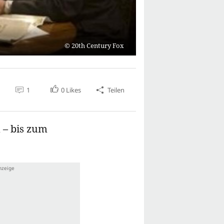
20th Century Fox
1
0
Likes
Teilen
 – bis zum