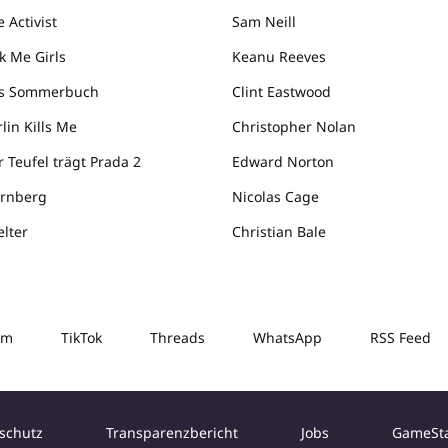
 Activist
Sam Neill
k Me Girls
Keanu Reeves
s Sommerbuch
Clint Eastwood
lin Kills Me
Christopher Nolan
r Teufel trägt Prada 2
Edward Norton
rnberg
Nicolas Cage
elter
Christian Bale
am
TikTok
Threads
WhatsApp
RSS Feed
schutz
Transparenzbericht
Jobs
GameSt