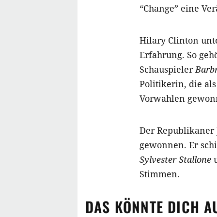
“Change” eine Ver
Hilary Clinton unt
Erfahrung. So geh
Schauspieler
Barbr
Politikerin, die a
Vorwahlen gewonn
Der Republikaner 
gewonnen. Er schi
Sylvester Stallone
u
Stimmen.
DAS KÖNNTE DICH A