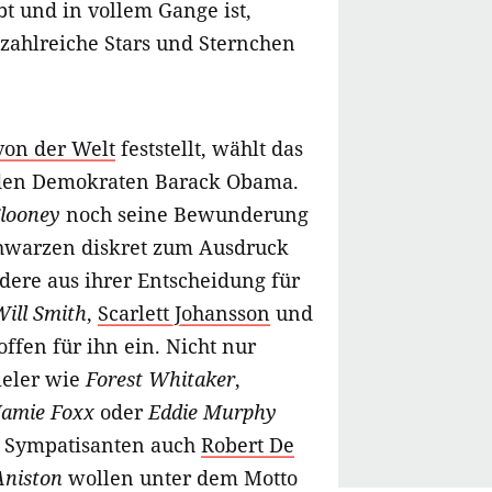
t und in vollem Gange ist,
 zahlreiche Stars und Sternchen
von der Welt
feststellt, wählt das
den Demokraten Barack Obama.
looney
noch seine Bewunderung
hwarzen diskret zum Ausdruck
dere aus ihrer Entscheidung für
ill Smith
,
Scarlett Johansson
und
offen für ihn ein. Nicht nur
ieler wie
Forest Whitaker
,
Jamie Foxx
oder
Eddie Murphy
n Sympatisanten auch
Robert De
Aniston
wollen unter dem Motto