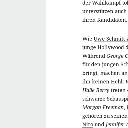
der Wahlkampf tob
unterstützen auch
ihren Kandidaten.
Wie
Uwe Schmitt 
junge Hollywood 
Während
George C
für den jungen Sc
bringt, machen an
ihn keinen Hehl:
W
Halle Berry
treten 
schwarze Schausp
Morgan Freeman
,
gehören zu seine
Niro
und
Jennifer 