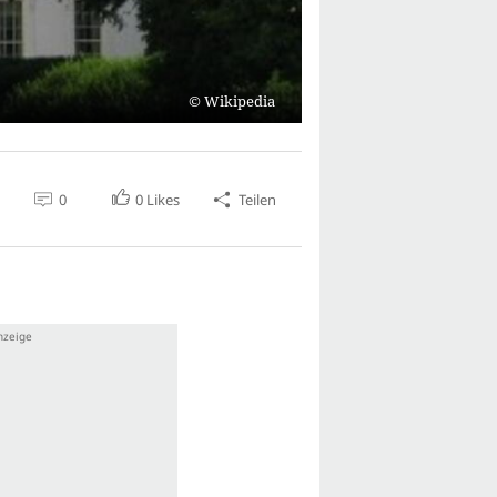
Wikipedia
0
0
Likes
Teilen