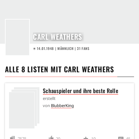
CARL WEATHERS
✶ 14.01.1948
| MÄNNLICH | 31 FANS
ALLE
8
LISTEN MIT
CARL WEATHERS
Schauspieler und ihre beste Rolle
erstellt
von
BlubberKing
7575
20
10
45