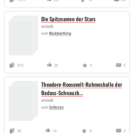
Die Spitznamen der Stars
erstellt
von
BlubberKing
910
20
5
5
Theodore-Roosevelt-Ruhmeshalle der
Badass-Schnauzb...
erstellt
von
Sollozzo
30
14
0
2