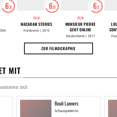
6
6
6
.9
.9
.1
FILM
FILM
MACADAM STORIES
MONSIEUR PIERRE
LOU
GEHT ONLINE
CON
2004
Frankreich | 2015
Deutschland | 2017
Fra
ZUR FILMOGRAPHIE
T MIT
zusammen mit
Bouli Lanners
Schauspieler/in