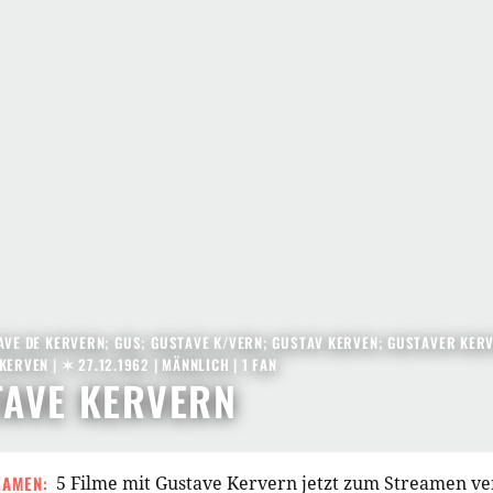
AVE DE KERVERN; GUS; GUSTAVE K/VERN; GUSTAV KERVEN; GUSTAVER KER
KERVEN |
✶ 27.12.1962
| MÄNNLICH | 1 FAN
TAVE KERVERN
EAMEN:
5 Filme mit Gustave Kervern jetzt zum Streamen v