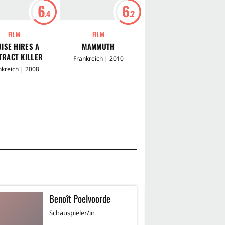
6
6
7
.4
.2
FILM
FILM
SERIE
ISE HIRES A
MAMMUTH
AUS DER SPUR
TRACT KILLER
Frankreich | 2010
Frankreich | 2020
nkreich | 2008
Benoît Poelvoorde
Y
Schauspieler/in
Sc