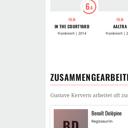
6
.4
FILM
FILM
IN THE COURTYARD
AALTRA
Frankreich | 2014
Frankreich | 
ZUSAMMENGEARBEITE
Gustave Kervern
arbeitet oft 
Benoît Delépine
BD
Regisseur/in