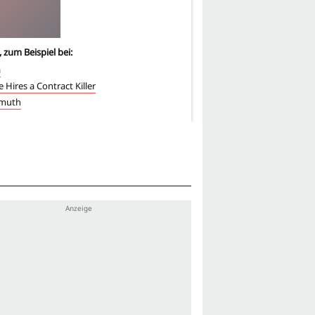
, zum Beispiel bei:
6
-mal, zum Beispiel bei:
a
Louise Hires a Contract K
 Hires a Contract Killer
Mammuth
muth
Der Tag wird kommen