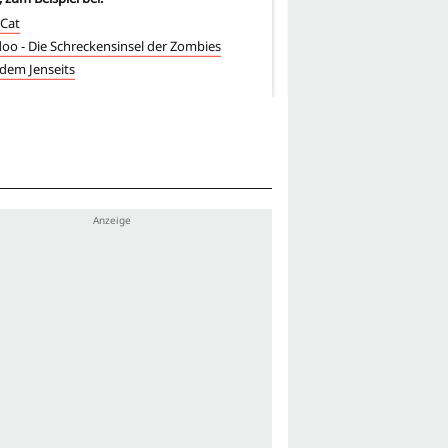
 Cat
Jeder Dieb braucht auch 
o - Die Schreckensinsel der Zombies
Ein seltsamer Typ
dem Jenseits
Ragazzi del Juke-Box