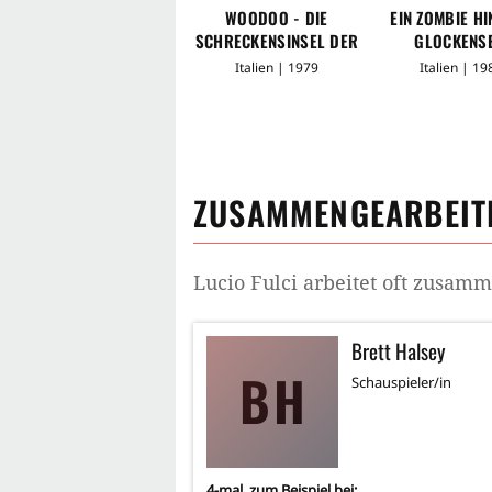
WOODOO - DIE
EIN ZOMBIE H
SCHRECKENSINSEL DER
GLOCKENSE
ZOMBIES
Italien | 1979
Italien | 19
ZUSAMMENGEARBEITE
Lucio Fulci
arbeitet oft zusam
Brett Halsey
BH
Schauspieler/in
4
-mal, zum Beispiel bei: