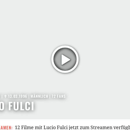
7
|
✝︎ 13.03.1996
| MÄNNLICH | 72 FANS
O FULCI
EAMEN:
12 Filme mit Lucio Fulci jetzt zum Streamen verfüg