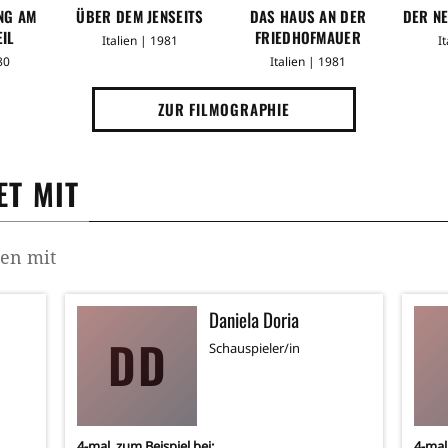
ING AM
ÜBER DEM JENSEITS
DAS HAUS AN DER
DER N
IL
FRIEDHOFMAUER
Italien | 1981
I
80
Italien | 1981
ZUR FILMOGRAPHIE
T MIT
men mit
Daniela Doria
DD
Schauspieler/in
4
-mal, zum Beispiel bei:
4
-mal