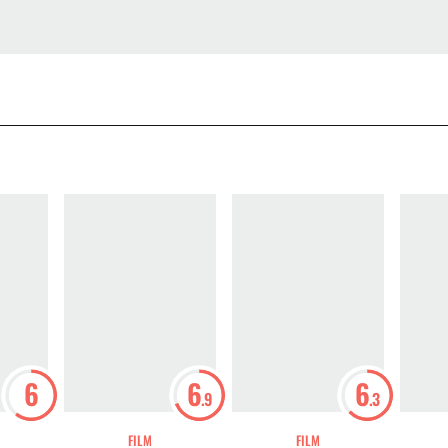
6
6
6
.9
.3
FILM
FILM