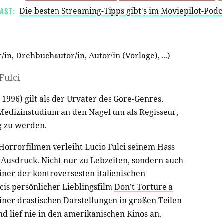
AST:
Die besten Streaming-Tipps gibt's im Moviepilot-Pod
r/in
,
Drehbuchautor/in
,
Autor/in (Vorlage)
, ...)
Fulci
 1996) gilt als der Urvater des Gore-Genres.
Medizinstudium an den Nagel um als Regisseur,
g zu werden.
Horrorfilmen verleiht Lucio Fulci seinem Hass
 Ausdruck. Nicht nur zu Lebzeiten, sondern auch
einer der kontroversesten italienischen
cis persönlicher Lieblingsfilm
Don’t Torture a
ner drastischen Darstellungen in großen Teilen
 lief nie in den amerikanischen Kinos an.