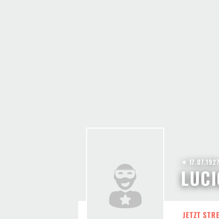
✶ 17.07.192
LUCI
JETZT STR