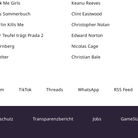
k Me Girls
Keanu Reeves
s Sommerbuch
Clint Eastwood
lin Kills Me
Christopher Nolan
r Teufel trägt Prada 2
Edward Norton
rnberg
Nicolas Cage
elter
Christian Bale
am
TikTok
Threads
WhatsApp
RSS Feed
schutz
Transparenzbericht
Jobs
GameSt