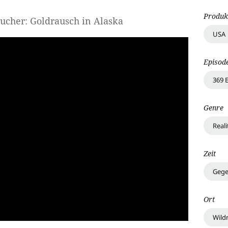
Produk
sucher: Goldrausch in Alaska
USA
Episod
369 
Genre
Real
Zeit
Gege
Ort
Wild