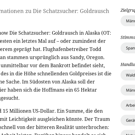
Zielgr
rmationen zu
Die Schatzsucher: Goldrausch
Männ
how Die Schatzsucher: Goldrausch in Alaska (OT:
Stimm
esten ein letztes Mal auf – oder zumindest der
Spa
derem geprägt hat. Flughafenbetreiber Todd
man stammen ursprünglich aus Sandy, Oregon.
Handlu
 unmittelbar vor dem Bankrott befindet sieht,
des in die Höhe schnellenden Goldpreises ist die
Wald
ne Sache. Im Südosten von Alaska soll der
ier haben sich die Hoffmans ein 65 Hektar
Männ
gesucht.
Arbei
d 15 Millionen US-Dollar. Ein Summe, die den
mit Leichtigkeit ausgleichen könnte. Der Traum
Gerä
chnell von der bitteren Realität unterbrochen: