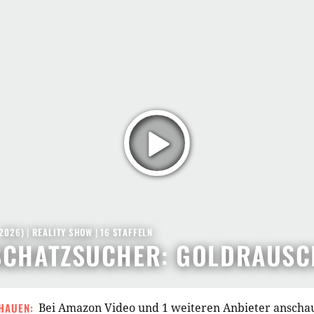
 2026
) |
REALITY SHOW
|
16
STAFFELN
SCHATZSUCHER: GOLDRAUSC
HAUEN:
Bei Amazon Video und 1 weiteren Anbieter anscha