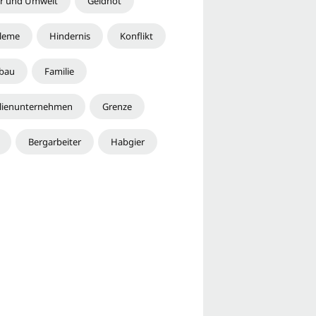
r und Umwelt
Geldnot
leme
Hindernis
Konflikt
bau
Familie
lienunternehmen
Grenze
Bergarbeiter
Habgier