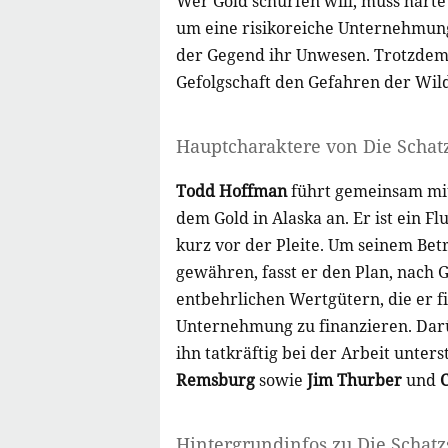
Wer Gold schürfen will, muss harte 
um eine risikoreiche Unternehmung.
der Gegend ihr Unwesen. Trotzdem s
Gefolgschaft den Gefahren der Wild
Hauptcharaktere von Die Schat
Todd Hoffman
führt gemeinsam mi
dem Gold in Alaska an. Er ist ein F
kurz vor der Pleite. Um seinem Betr
gewähren, fasst er den Plan, nach G
entbehrlichen Wertgütern, die er 
Unternehmung zu finanzieren. Darüb
ihn tatkräftig bei der Arbeit unter
Remsburg
sowie
Jim Thurber
und
Hintergrundinfos zu Die Schatz