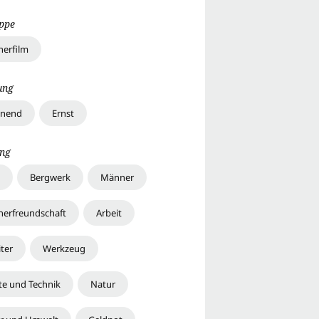
uppe
erfilm
ung
nnend
Ernst
ng
Bergwerk
Männer
erfreundschaft
Arbeit
ter
Werkzeug
te und Technik
Natur