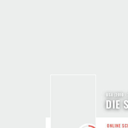
USA
(
2010 -
DIE 
ONLINE SC