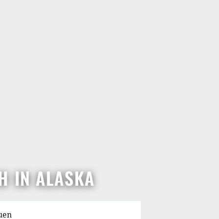
H IN ALASKA
uen