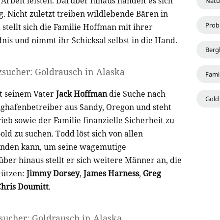
Arbeit leisten. Darüber hinaus handelt es sich
Natu
 Nicht zuletzt treiben wildlebende Bären in
Prob
tellt sich die Familie Hoffman mit ihrer
nis und nimmt ihr Schicksal selbst in die Hand.
Berg
zsucher: Goldrausch in Alaska
Fami
t seinem Vater
Jack Hoffman
die Suche nach
Gold
lughafenbetreiber aus Sandy, Oregon und steht
ieb sowie der Familie finanzielle Sicherheit zu
old zu suchen. Todd löst sich von allen
finden kann, um seine wagemutige
er hinaus stellt er sich weitere Männer an, die
stützen:
Jimmy Dorsey
,
James Harness
,
Greg
Chris Doumitt
.
sucher: Goldrausch in Alaska