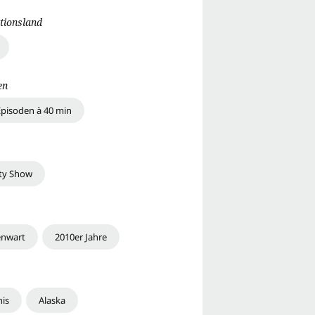
tionsland
en
Episoden à 40 min
ity Show
nwart
2010er Jahre
nis
Alaska