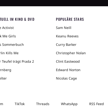
TUELL IM KINO & DVD
POPULÄRE STARS
 Activist
Sam Neill
k Me Girls
Keanu Reeves
s Sommerbuch
Curry Barker
lin Kills Me
Christopher Nolan
r Teufel trägt Prada 2
Clint Eastwood
rnberg
Edward Norton
elter
Nicolas Cage
am
TikTok
Threads
WhatsApp
RSS Feed