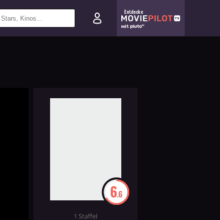
Entdecke
6
.6
1 Staffel