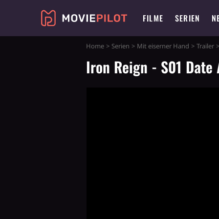
FILME
SERIEN
N
Home
Serien
Mit eiserner Hand
Trailer
Iron Reign - S01 Date