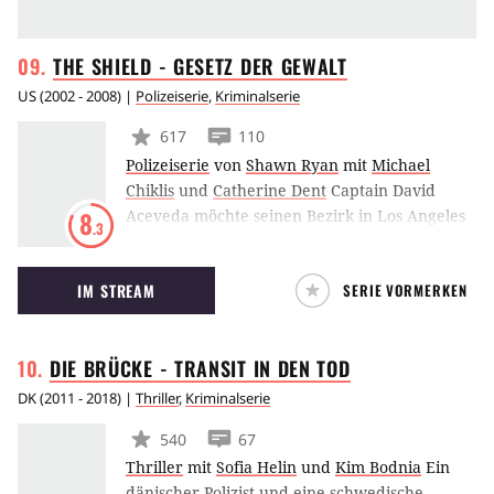
THE SHIELD - GESETZ DER
GEWALT
US
(
2002 - 2008
) |
Polizeiserie
,
Kriminalserie
617
110
Polizeiserie
von
Shawn Ryan
mit
Michael
Chiklis
und
Catherine Dent
Captain David
Aceveda möchte seinen Bezirk in Los Angeles
8
.3
sicherer machen. Dabei ist David Aceveda, der
auch politische Ambitionen hegt, das Strike
IM STREAM
SERIE VORMERKEN
Team ein Dorn im Auge. Unter der Führung
von Detective Vic Mackey gelingt es dieser
Truppe von Spezialkräften, die
DIE BRÜCKE - TRANSIT IN DEN
TOD
Kriminalitätsrate im Bezirk spürbar zu
drücken – auch wenn sie es bei der Wahl ihrer
DK
(
2011 - 2018
) |
Thriller
,
Kriminalserie
Mittel nicht immer genau nehmen. Doch die
540
67
Fahndungserfolge geben dem Strike Team
Thriller
mit
Sofia Helin
und
Kim Bodnia
Ein
Recht.
dänischer Polizist und eine schwedische