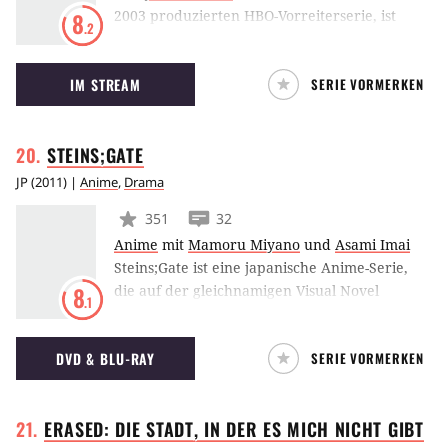
2003 produzierten HBO-Vorreiterserie, ist
8
.2
auch der Spitzname des Oswald
Hochsicherheitsgefängnisses, in dem sich der
IM STREAM
SERIE VORMERKEN
experimentelle Trakt Emerald City befindet.
Resozialisierung wird darin größer
geschrieben als Bestrafung. Erbarmungslos ist
STEINS;GATE
der Gefängnisalltag trotzdem, in dem sich
Muslime, Italiener, Latinos und selbsternannte
JP
(
2011
) |
Anime
,
Drama
Arier das Leben zur Hölle machen.
351
32
Anime
mit
Mamoru Miyano
und
Asami Imai
Steins;Gate ist eine japanische Anime-Serie,
die auf der gleichnamigen Visual Novel
8
.1
basiert. Die Geschichte dreht sich um einen
vermeintlich verrückten Wissenschaftler, der
DVD & BLU-RAY
SERIE VORMERKEN
einen Weg findet, um mittels Zeitreise die
Weltgeschichte zu verändern.
ERASED: DIE STADT, IN DER ES MICH NICHT
GIBT