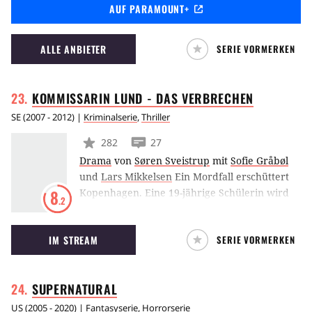
AUF PARAMOUNT+
Michael C. Hall kehrt erneut als Dexter
Morgan zurück. Nachdem er aus dem Koma
erwacht, beginnt für ihn in New York City ein
ALLE ANBIETER
SERIE VORMERKEN
neues Kapitel.
KOMMISSARIN LUND - DAS
VERBRECHEN
SE
(
2007 - 2012
) |
Kriminalserie
,
Thriller
282
27
Drama
von
Søren Sveistrup
mit
Sofie Gråbøl
und
Lars Mikkelsen
Ein Mordfall erschüttert
Kopenhagen. Eine 19-jährige Schülerin wird
8
.2
tot in einem Auto aufgefunden, sie wurde
misshandelt und vergewaltigt. Im Mittelpunkt
IM STREAM
SERIE VORMERKEN
der Ermittlungen steht Kommissarin Sarah
Lund, der dieser Fall an ihrem eigentlich
letzten Arbeitstag bei der Kopenhagener
SUPERNATURAL
Mordkommission übertragen wird. Alle
Spuren weisen auf das Rathaus …
US
(
2005 - 2020
) |
Fantasyserie
,
Horrorserie