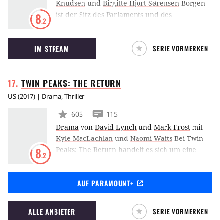
Knudsen
und
Birgitte Hjort Sørensen
Borgen
ist der Sitz des Parlaments und des
8
.2
Ministerpräsidenten in Dänemark. Das
Politdrama rund um die charakter- und
IM STREAM
SERIE VORMERKEN
willensstarke Politikerin Brigitte Nyborg
beschreibt die kleinen und großen Kämpfe,
die den Zugang zur Macht begleiten.
TWIN PEAKS: THE
RETURN
US
(
2017
) |
Drama
,
Thriller
603
115
Drama
von
David Lynch
und
Mark Frost
mit
Kyle MacLachlan
und
Naomi Watts
Bei Twin
Peaks: The Return handelt es sich um eine
8
.2
sogenannte Limited Series, die von David
Lynch und Mark Frost konzipiert wurde und
AUF PARAMOUNT+
die Geschehnisse der Original-Serie aufgreift.
Erneut verschlägt es Agent Dale Cooper in die
geheimnisvolle Kleinstadt, in der nichts so ist,
ALLE ANBIETER
SERIE VORMERKEN
wie es scheint.