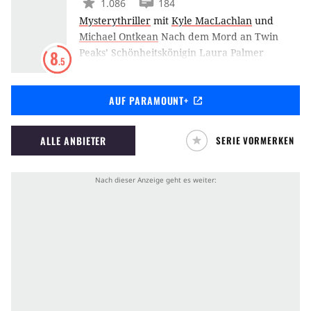
1.086
184
Mysterythriller
mit
Kyle MacLachlan
und
Michael Ontkean
Nach dem Mord an Twin
Peaks’ Schönheitskönigin Laura Palmer
8
.5
entdeckt Special Agent Cooper, dass die kleine
Stadt übersät ist mit allerlei tödlichen
AUF PARAMOUNT+
Geheimnissen. Cooper interpretiert einen
Traum über den Mörder, trinkt Tee mit der
Log Lady, findet im Wald den mysteriösen Ort
ALLE ANBIETER
SERIE VORMERKEN
eines Verbrechens und ist auserwählt, all den
Rätseln auf den Grund zu gehen.