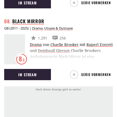
IM STREAM
SERIE VORMERKEN
Steve Murphy (Boyd Holbrook) eine
entscheidende Rolle im Drogenkrieg gegen die
Narcos.
BLACK
MIRROR
GB
(
2011 - 2025
) |
Drama
,
Utopie & Dystopie
1.291
256
Drama
von
Charlie Brooker
mit
Rupert Everett
und
Domhnall Gleeson
Charlie Brookers
Anthologieserie Black Mirror ist eine
8
.3
Sammlung dystopischer Visionen unserer
nahen Zukunft. Jede der einzelnen Episoden
IM STREAM
SERIE VORMERKEN
erzählt dabei eine eigene Geschichte und
verfügt über einen individuellen Cast. Als
vereinendes Element fungiert folgender
Grundgedanke: Wie leben wir Menschen in
unserer modernen, von Technik geprägten
Welt?