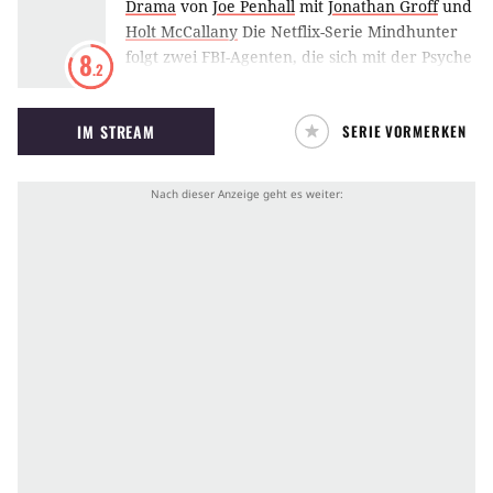
Drama
von
Joe Penhall
mit
Jonathan Groff
und
Holt McCallany
Die Netflix-Serie Mindhunter
folgt zwei FBI-Agenten, die sich mit der Psyche
8
.2
von Serienkillern und der Laune des
Verbrechens befassen. Dabei verlieren sie sich
IM STREAM
SERIE VORMERKEN
in menschlichen Abgründen und dem
Labyrinth der 1970er Jahre. Sie versuchen
unbeschreibliche Taten zu analysieren und zu
verstehen. Doch was passiert, wenn ein
Mörder entgegen jeglicher Rationalität
handelt?