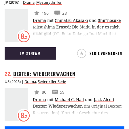
JP
(
2016
) |
Drama
,
Mysterythriller
196
28
Drama
mit
Chinatsu Akasaki
und
Shin'nosuke
Mitsushima
Erased: Die Stadt, in der es mich
nicht gibt
(OT: Boku Dake ga Inai Machi) ist
8
.2
eine japanische Anime-Serie, die 2016 zum
ersten Mal ausgestrahlt wurde und in der der
IM STREAM
SERIE VORMERKEN
29-jährige Satoru Fujinuma 18 Jahre zurück in
die Vergangenheit geschickt wird, um den Tod
seiner Mutter zu verhindern. (LE)
DEXTER:
WIEDERERWACHEN
US
(
2025
) |
Drama
,
Serienkiller-Serie
86
59
Drama
mit
Michael C. Hall
und
Jack Alcott
Dexter: Wiedererwachen
(im Original Dexter:
Resurrection) führt die Geschichte des
8
.2
Serienkillers nach den Ereignissen der
Revival-Serie New Blood bei Paramount+ fort.