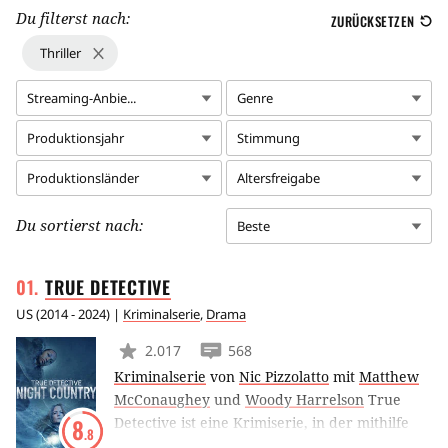
Du filterst nach:
ZURÜCKSETZEN
Thriller
Streaming-Anbie...
Genre
Produktionsjahr
Stimmung
Produktionsländer
Altersfreigabe
Du sortierst nach:
Beste
TRUE
DETECTIVE
US
(
2014 - 2024
) |
Kriminalserie
,
Drama
2.017
568
Kriminalserie
von
Nic Pizzolatto
mit
Matthew
McConaughey
und
Woody Harrelson
True
Detective ist eine Krimiserie, in der mithilfe
8
.8
von Zeitsprüngen und verschiedenen