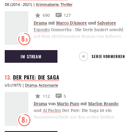
Kultstatus.
DE
(
2014 - 2021
) |
Kriminalserie
,
Thriller
690
127
Drama
mit
Marco D'Amore
und
Salvatore
Esposito
Gomorrha - Die Serie basiert sowohl
auf dem gleichnamigen Roman von Roberto
8
.3
Saviano als auch auf dem gleichnamigen
Spielfilm aus dem Jahr 2008. Die Geschichte
IM STREAM
SERIE VORMERKEN
der Serie erzählt von Ciro, der rechten Hand
des legendären Paten Pietro. Als der Pate
jedoch von den Behörden überführt wird,
DER PATE: DIE
SAGA
übernimmt Ciro die Leitung der
Machenschaften des Mafia-Clans.
US
(
1977
) |
Drama
,
Actionserie
112
5
Drama
von
Mario Puzo
mit
Marlon Brando
und
Al Pacino
Der Pate: Die Saga ist ein
Zusammenschnitt aus den ersten beiden
8
.7
Filmen der Pate-Reihe als vierteilige TV-
Miniserie, die auch einige Szenen beinhaltet,