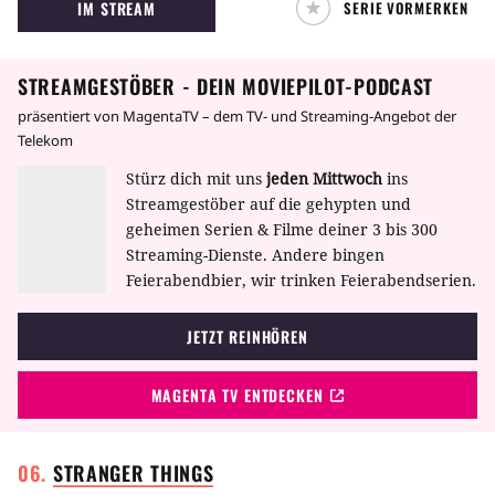
IM STREAM
SERIE VORMERKEN
Gemeinsam mit seinem "dunklen Begleiter"
bringt er nachts Verbrecher genussvoll um die
Ecke.
STREAMGESTÖBER - DEIN MOVIEPILOT-PODCAST
präsentiert von MagentaTV – dem TV- und Streaming-Angebot der
Telekom
Stürz dich mit uns
jeden Mittwoch
ins
Streamgestöber auf die gehypten und
geheimen Serien & Filme deiner 3 bis 300
Streaming-Dienste. Andere bingen
Feierabendbier, wir trinken Feierabendserien.
JETZT REINHÖREN
MAGENTA TV ENTDECKEN
STRANGER
THINGS