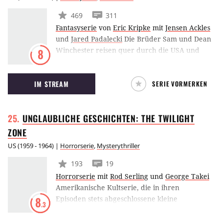
469
311
Fantasyserie
von
Eric Kripke
mit
Jensen Ackles
und
Jared Padalecki
Die Brüder Sam und Dean
Winchester reisen quer durch die USA und
8
stoßen auf eine unbekannte Welt, beherrscht
von Hexen, Geistern und Dämonen. Die
IM STREAM
SERIE VORMERKEN
Brüder bekämpfen jede übernatürliche
Macht, die sich ihnen in den Weg stellt, um die
Welt vor der verheerenden Apokalypse zu
UNGLAUBLICHE GESCHICHTEN: THE TWILIGHT
retten.
ZONE
US
(
1959 - 1964
) |
Horrorserie
,
Mysterythriller
193
19
Horrorserie
mit
Rod Serling
und
George Takei
Amerikanische Kultserie, die in ihren
Episoden stets abgeschlossene kleine
8
.3
Geschichten präsentiert, die das gesamte