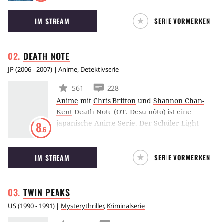
Blickwinkeln eine 17 Jahre zurückliegende
IM STREAM
SERIE VORMERKEN
Mordserie aufgeklärt werden soll. Die beiden
Ermittler der ersten Staffel, die Jagd auf den
Serienmörder machen, werden von Matthew
DEATH
NOTE
McConaughey und Woody Harrelson gespielt.
JP
(
2006 - 2007
) |
Anime
,
Detektivserie
561
228
Anime
mit
Chris Britton
und
Shannon Chan-
Kent
Death Note (OT: Desu nôto) ist eine
japanische Anime-Serie. Der Schüler Light
8
.6
Yagami findet ein übernatürliches Notizbuch.
Jeder Mensch, dessen Namen in das Notizbuch
IM STREAM
SERIE VORMERKEN
geschrieben wird, stirbt unmittelbar darauf
ohne sich wehren zu können. Light nutzt seine
Macht, um unter den neugierigen Augen des
TWIN
PEAKS
Todesgottes Ryuk die Welt von Kriminellen zu
säubern.
US
(
1990 - 1991
) |
Mysterythriller
,
Kriminalserie