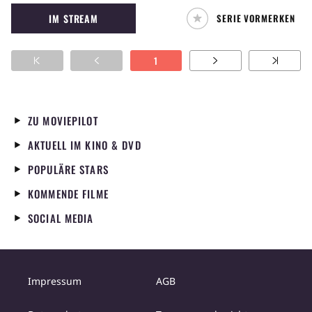
Spektrum des Phantastischen abdecken, von
IM STREAM
SERIE VORMERKEN
SciFi über Horror bis Fantasy. Ein
übernatürlicher Effekt ist aber immer mit
dabei. Der Ton ist nicht selten düster und
1
unheimlich, manchmal jedoch auch sehr
komisch.
ZU MOVIEPILOT
AKTUELL IM KINO & DVD
POPULÄRE STARS
KOMMENDE FILME
SOCIAL MEDIA
Impressum
AGB