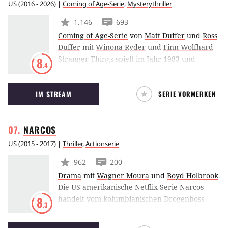
US
(
2016 - 2026
) |
Coming of Age-Serie
,
Mysterythriller
1.146
693
Coming of Age-Serie
von
Matt Duffer
und
Ross
Duffer
mit
Winona Ryder
und
Finn Wolfhard
Stranger Things spielt im Jahr 1983 und
8
.4
fungiert als Liebeserklärung an das
übernatürliche Coming-of-Age-Kino der
IM STREAM
SERIE VORMERKEN
1980er Jahre. Die Geschichte dreht sich um
einen Jungen, der unter mysteriösen
Umständen verschwunden ist. Seine Freunde
NARCOS
begeben sich auf die Suche nach ihm und
stoßen dabei nicht nur auf ein geheimnisvolles
US
(
2015 - 2017
) |
Thriller
,
Actionserie
Mädchen, sondern auch auf ein düsteres
962
200
Regierungsgeheimnis.
Drama
mit
Wagner Moura
und
Boyd Holbrook
Die US-amerikanische Netflix-Serie Narcos
handelt vom kolumbianischen Drogenboss
8
.3
Pablo Escobar (Wagner Moura). Darüber
hinaus spielt der US-amerikanische DEA-Agent