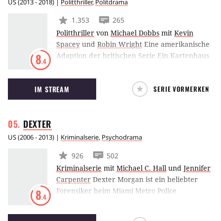
US
(
2013 - 2018
) |
Politthriller
,
Politdrama
1.353
265
Politthriller
von
Michael Dobbs
mit
Kevin
Spacey
und
Robin Wright
Eine amerikanische
Adaption der britischen Serie Ein Kartenhaus
8
.4
über einen Politiker, der in die Fußstapfen des
amtierenden Präsidenten treten will. Die Serie
IM STREAM
SERIE VORMERKEN
wird von Netflix mit David Fincher und Kevin
Spacey produziert.
DEXTER
US
(
2006 - 2013
) |
Kriminalserie
,
Psychodrama
926
502
Kriminalserie
mit
Michael C. Hall
und
Jennifer
Carpenter
Dexter Morgan ist ein beliebter
Forensiker beim Miami Metro Police
8
.4
Department und hat ein dunkles Geheimnis:
Er hat den unstillbaren Drang zu töten.