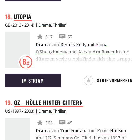
UTOPIA
GB
(
2013 - 2014
) |
Drama
,
Thriller
617
57
Drama
von
Dennis Kelly
mit
Fiona
O'Shaughnessy
und
Alexandra Roach
In der
düsteren Serie Utopia findet sich eine Gruppe
8
.2
von unterschiedlichen Menschen zusammen.
Sie besitzen das Manuskript eines bis dato
IM STREAM
SERIE VORMERKEN
legendären Graphic Novels und werden
deshalb von einer Organisation verfolgt, die
keinesfalls vor Mord zurückschreckt.
OZ - HÖLLE HINTER
GITTERN
US
(
1997 - 2003
) |
Drama
,
Thriller
566
45
Drama
von
Tom Fontana
mit
Ernie Hudson
und
J.K. Simmons
Oz, Titel der von 1997 bis