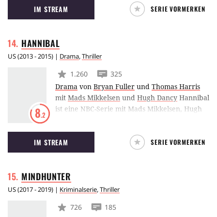
IM STREAM
SERIE VORMERKEN
die in den Filmen nicht verwendet wurden.
HANNIBAL
US
(
2013 - 2015
) |
Drama
,
Thriller
1.260
325
Drama
von
Bryan Fuller
und
Thomas Harris
mit
Mads Mikkelsen
und
Hugh Dancy
Hannibal
ist eine NBC-Serie mit Mads Mikkelsen, Hugh
8
.2
Dancy und Laurence Fishburne. Erzählt wird
der Abschnitt in Hannibal Lecters Leben,
IM STREAM
SERIE VORMERKEN
während dem er mit einem jungen FBI-
Agenten namens Will Graham
zusammenarbeitet, der zunächst nichts von
MINDHUNTER
Lecters grauenhaften Geheimnis weiß.
US
(
2017 - 2019
) |
Kriminalserie
,
Thriller
726
185