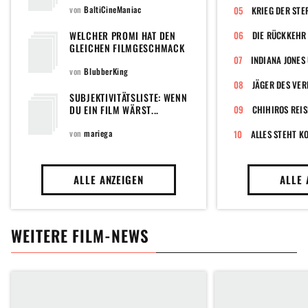
POPULÄREN TOPLISTE DER
von
BaltiCineManiac
KRIEG DER STE
WELTWEIT GRÖSSTEN F
ILMDATENBANK
WELCHER PROMI HAT DEN
DIE RÜCKKEHR 
GLEICHEN FILMGESCHMACK
WIE DU?
von
BlubberKing
JÄGER DES VE
SUBJEKTIVITÄTSLISTE: WENN
DU EIN FILM WÄRST...
CHIHIROS REIS
von
mariega
ALLES STEHT K
ALLE ANZEIGEN
ALLE 
WEITERE FILM-NEWS