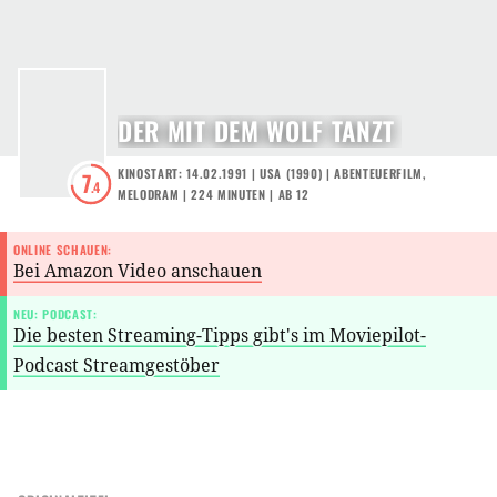
DER MIT DEM WOLF TANZT
KINOSTART: 14.02.1991
|
USA
(
1990
) |
ABENTEUERFILM
,
7
.4
MELODRAM
| 224 MINUTEN
|
AB 12
ONLINE SCHAUEN:
Bei Amazon Video anschauen
NEU: PODCAST:
Die besten Streaming-Tipps gibt's im Moviepilot-
Podcast Streamgestöber