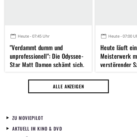
Heute - 07:45 Uhr
Heute - 07:00 U
"Verdammt dumm und
Heute läuft ein
unprofessionell": Die Odyssee-
Meisterwerk mi
Star Matt Damon schämt sich,
verstörender S
diesen Regisseur 2011 so fertig
mehr ihr darüb
gemacht zu haben
desto schlimme
ALLE ANZEIGEN
ZU MOVIEPILOT
AKTUELL IM KINO & DVD