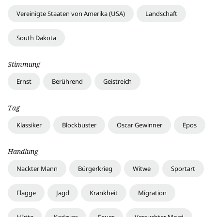
Vereinigte Staaten von Amerika (USA)
Landschaft
South Dakota
Stimmung
Ernst
Berührend
Geistreich
Tag
Klassiker
Blockbuster
Oscar Gewinner
Epos
Handlung
Nackter Mann
Bürgerkrieg
Witwe
Sportart
Flagge
Jagd
Krankheit
Migration
Hütte
Kadaver
Feuer
Versuchter Mord