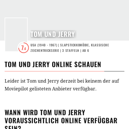
TOM UND JERRY
USA
(
1940 - 1967
) |
SLAPSTICKKOMÖDIE
,
KLASSISCHE
7
.4
ZEICHENTRICKSERIE
|
3
STAFFELN
|
AB 6
TOM UND JERRY
ONLINE SCHAUEN
Leider ist Tom und Jerry derzeit bei keinem der auf
Moviepilot gelisteten Anbieter verfügbar.
WANN WIRD
TOM UND JERRY
VORAUSSICHTLICH ONLINE VERFÜGBAR
SEIN?